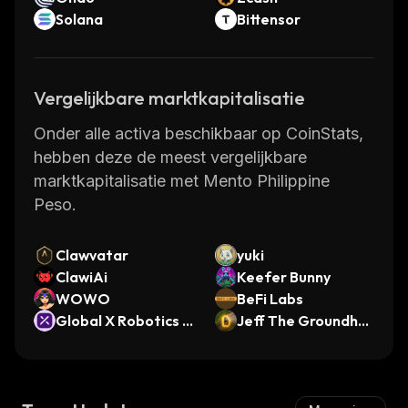
Solana
Bittensor
Vergelijkbare marktkapitalisatie
Onder alle activa beschikbaar op CoinStats,
hebben deze de meest vergelijkbare
marktkapitalisatie met Mento Philippine
Peso.
Clawvatar
yuki
ClawiAi
Keefer Bunny
WOWO
BeFi Labs
Global X Robotics &
Jeff The Groundho
Artificial Intelligenc
g
e ETF (Ondo Tokeni
zed)