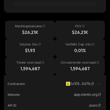
Marktkapitalisatie
FDV
$26,21K
$26,21K
Volume 24u
Vol/Mkt Cap 24u
$1,93
0,01%
Totale voorraad
Circulerende voorraad
1,594,687
1,594,687
0x105...0d7b
Contracten
app.mento.org
Website
puso
API ID