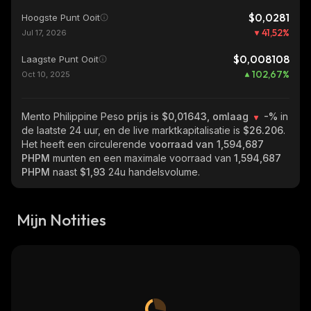
$0,0281
Hoogste Punt Ooit
41,52
%
Jul 17, 2026
$0,008108
Laagste Punt Ooit
102,67
%
Oct 10, 2025
Mento Philippine Peso
prijs is $0,01643, omlaag
-%
in
de laatste 24 uur, en de live marktkapitalisatie is
$26.206
.
Het heeft een circulerende
voorraad van
1,594,687
PHPM
munten en een maximale voorraad van
1,594,687
PHPM
naast
$1,93
24u handelsvolume.
Mijn Notities