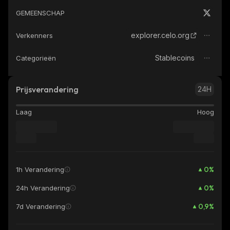
GEMEENSCHAP
explorer.celo.org
Verkenners
Stablecoins
Categorieën
Prijsverandering
24H
Laag
Hoog
0
%
1h Verandering
0
%
24h Verandering
0,9
%
7d Verandering