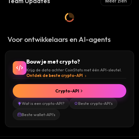
Team Updates
Meer zien
Voor ontwikkelaars en AI-agents
Bouw je met crypto?
Krijg de data achter CoinStats met één API-sleutel.
Ontdek de beste crypto-API
Crypto-API
Wat is een crypto-API?
Beste crypto-API's
Beste wallet-API's