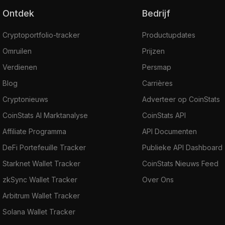
Ontdek
Bedrijf
Cryptoportfolio-tracker
Productupdates
Omruilen
Prijzen
Verdienen
Persmap
Blog
Carrières
Cryptonieuws
Adverteer op CoinStats
CoinStats AI Marktanalyse
CoinStats API
Affiliate Programma
API Documenten
DeFi Portefeuille Tracker
Publieke API Dashboard
Starknet Wallet Tracker
CoinStats Nieuws Feed
zkSync Wallet Tracker
Over Ons
Arbitrum Wallet Tracker
Solana Wallet Tracker