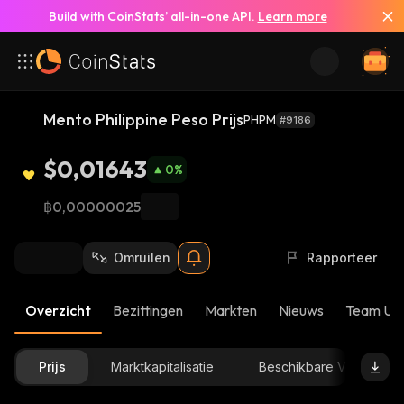
Build with CoinStats’ all-in-one API.
Learn more
Mento Philippine Peso Prijs
PHPM
#9186
$0,01643
0
%
฿0,00000025
Omruilen
Rapporteer
Overzicht
Bezittingen
Markten
Nieuws
Team Up
Prijs
Marktkapitalisatie
Beschikbare Voorraad