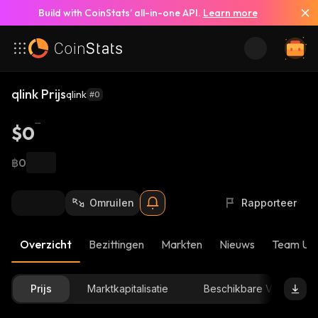
Build with CoinStats’ all-in-one API.
Learn more
qlink Prijs
qlink
#0
$0
฿0
Omruilen
Rapporteer
Overzicht
Bezittingen
Markten
Nieuws
Team Up
Prijs
Marktkapitalisatie
Beschikbare Voorraad