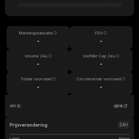
Marktkapitalisatie
FDV
-
-
Volume 24u
Vol/Mkt Cap 24u
-
-
Totale voorraad
Circulerende voorraad
-
-
qlink
API ID
Prijsverandering
24H
Laag
Hoog