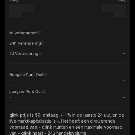
1h Verandering
24h Verandering
7d Verandering
-
Hoogste Punt Ooit
-
-
Laagste Punt Ooit
-
qlink
prijs is $0, omlaag
-%
in de laatste 24 uur, en de
live marktkapitalisatie is
-
. Het heeft een circulerende
voorraad van
- qlink
munten en een maximale voorraad
van
- qlink
naast
-
24u handelsvolume.