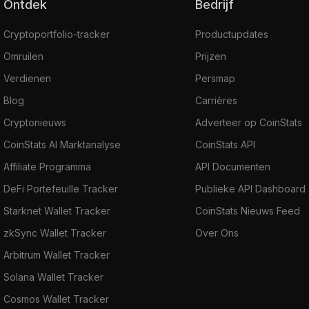
Ontdek
Bedrijf
Cryptoportfolio-tracker
Productupdates
Omruilen
Prijzen
Verdienen
Persmap
Blog
Carrières
Cryptonieuws
Adverteer op CoinStats
CoinStats AI Marktanalyse
CoinStats API
Affiliate Programma
API Documenten
DeFi Portefeuille Tracker
Publieke API Dashboard
Starknet Wallet Tracker
CoinStats Nieuws Feed
zkSync Wallet Tracker
Over Ons
Arbitrum Wallet Tracker
Solana Wallet Tracker
Cosmos Wallet Tracker