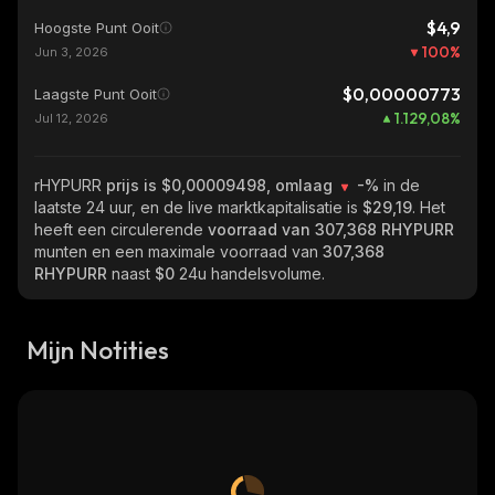
$4,9
Hoogste Punt Ooit
100
%
Jun 3, 2026
$0,00000773
Laagste Punt Ooit
1.129,08
%
Jul 12, 2026
rHYPURR
prijs is $0,00009498, omlaag
-%
in de
laatste 24 uur, en de live marktkapitalisatie is
$29,19
. Het
heeft een circulerende
voorraad van
307,368 RHYPURR
munten en een maximale voorraad van
307,368
RHYPURR
naast
$0
24u handelsvolume.
Mijn Notities