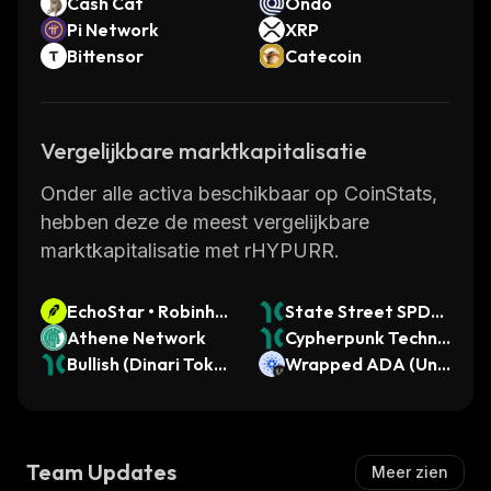
Cash Cat
Ondo
Pi Network
XRP
Bittensor
Catecoin
Vergelijkbare marktkapitalisatie
Onder alle activa beschikbaar op CoinStats,
hebben deze de meest vergelijkbare
marktkapitalisatie met rHYPURR.
EchoStar • Robinho
State Street SPDR
od Token
Athene Network
Dow Jones Industri
Cypherpunk Techno
Bullish (Dinari Toke
al Average ETF Trus
logies (Dinari Token
Wrapped ADA (Univ
nized Stock)
t (Dinari Tokenized
ized Stock)
ersal)
ETF)
Team Updates
Meer zien