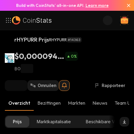
Build with CoinStats’ all-in-one API.
Learn more
rHYPURR Prijs
RHYPURR
#14363
$0,0000949
0
%
8
฿0
Omruilen
Rapporteer
Overzicht
Bezittingen
Markten
Nieuws
Team Up
Prijs
Marktkapitalisatie
Beschikbare Voorraad