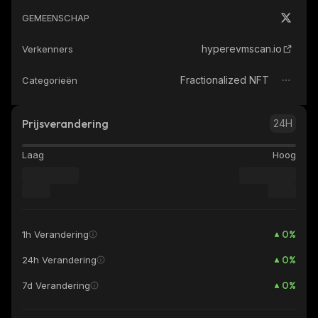
GEMEENSCHAP
hyperevmscan.io
Verkenners
Fractionalized NFT
Categorieën
Prijsverandering
24H
Laag
Hoog
0
%
1h Verandering
0
%
24h Verandering
0
%
7d Verandering