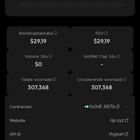
Marktkapitalisatie
FDV
$29,19
$29,19
Volume 24u
Vol/Mkt Cap 24u
$0
-
Totale voorraad
Circulerende voorraad
307,368
307,368
0x0df...667b
Contracten
rip.xyz
Website
rhypurr
API ID