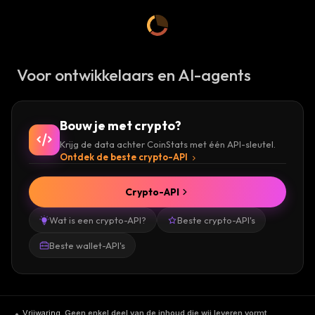
Voor ontwikkelaars en AI-agents
Bouw je met crypto?
Krijg de data achter CoinStats met één API-sleutel.
Ontdek de beste crypto-API
Crypto-API
Wat is een crypto-API?
Beste crypto-API's
Beste wallet-API's
Vrijwaring
.
Geen enkel deel van de inhoud die wij leveren vormt