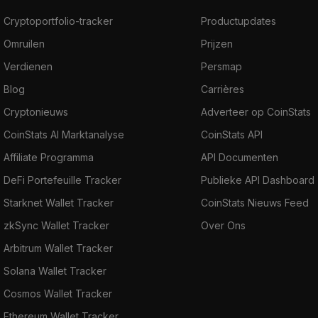
Cryptoportfolio-tracker
Productupdates
Omruilen
Prijzen
Verdienen
Persmap
Blog
Carrières
Cryptonieuws
Adverteer op CoinStats
CoinStats AI Marktanalyse
CoinStats API
Affiliate Programma
API Documenten
DeFi Portefeuille Tracker
Publieke API Dashboard
Starknet Wallet Tracker
CoinStats Nieuws Feed
zkSync Wallet Tracker
Over Ons
Arbitrum Wallet Tracker
Solana Wallet Tracker
Cosmos Wallet Tracker
Ethereum Wallet Tracker