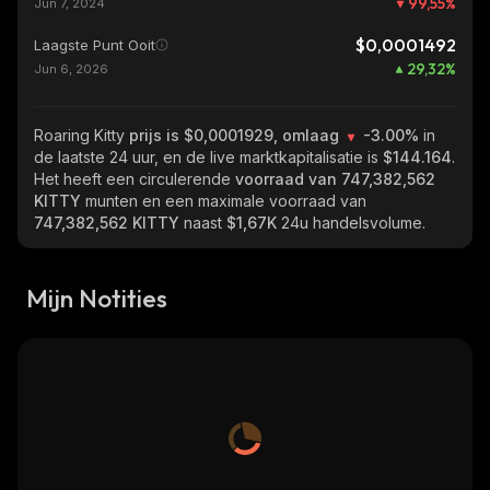
99,55
%
Jun 7, 2024
$0,0001492
Laagste Punt Ooit
29,32
%
Jun 6, 2026
Roaring Kitty
prijs is $0,0001929, omlaag
-3.00%
in
de laatste 24 uur, en de live marktkapitalisatie is
$144.164
.
Het heeft een circulerende
voorraad van
747,382,562
KITTY
munten en een maximale voorraad van
747,382,562 KITTY
naast
$1,67K
24u handelsvolume.
Mijn Notities