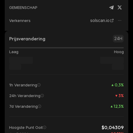
GEMEENSCHAP
solscan.io
Verkenners
Prijsverandering
24H
Laag
Hoog
0,3
%
1h Verandering
3
%
24h Verandering
12,3
%
7d Verandering
$0,04309
Hoogste Punt Ooit