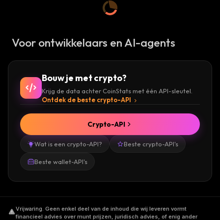
Voor ontwikkelaars en AI-agents
Bouw je met crypto?
Krijg de data achter CoinStats met één API-sleutel.
Ontdek de beste crypto-API
Crypto-API
Wat is een crypto-API?
Beste crypto-API's
Beste wallet-API's
Vrijwaring
.
Geen enkel deel van de inhoud die wij leveren vormt
financieel advies over munt prijzen, juridisch advies, of enig ander