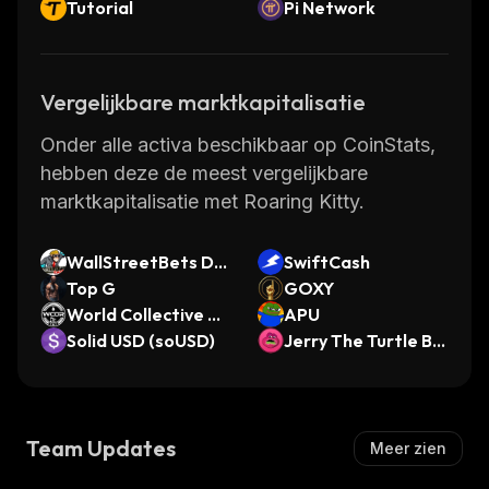
Tutorial
Pi Network
Vergelijkbare marktkapitalisatie
Onder alle activa beschikbaar op CoinStats,
hebben deze de meest vergelijkbare
marktkapitalisatie met Roaring Kitty.
WallStreetBets DA
SwiftCash
pp
Top G
GOXY
World Collective Oil
APU
Reserve
Solid USD (soUSD)
Jerry The Turtle By
Matt Furie
Team Updates
Meer zien