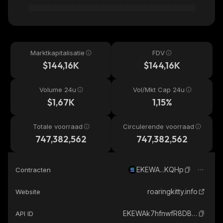
Marktkapitalisatie
FDV
$144,16K
$144,16K
Volume 24u
Vol/Mkt Cap 24u
$1,67K
1,15%
Totale voorraad
Circulerende voorraad
747,382,562
747,382,562
EKEWA...KQHp
Contracten
roaringkitty.info
Website
EKEWAk7hfnwfR8DBb1cTayPPambqyC7pwNiYkaYQKQHp_solana
API ID