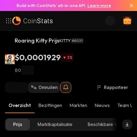
Build with CoinStats’ all-in-one API.
Learn more
Roaring Kitty Prijs
KITTY
#6031
$0,0001929
3
%
฿0
Omruilen
Rapporteer
Overzicht
Bezittingen
Markten
Nieuws
Team Up
Prijs
Marktkapitalisatie
Beschikbare Voorraad