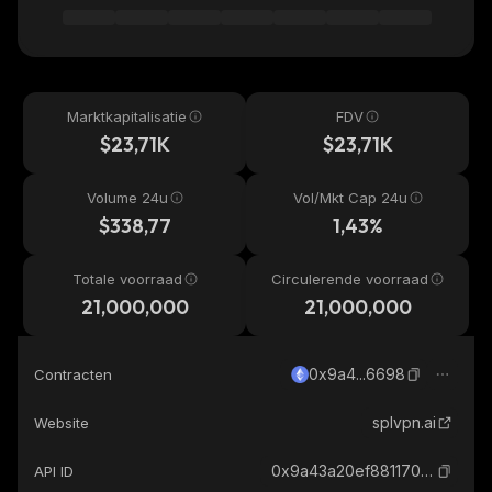
Marktkapitalisatie
FDV
$23,71K
$23,71K
Volume 24u
Vol/Mkt Cap 24u
$338,77
1,43%
Totale voorraad
Circulerende voorraad
21,000,000
21,000,000
0x9a4...6698
Contracten
splvpn.ai
Website
0x9a43a20ef8811707f8e9ca84695b2a2675c66698_ethereum
API ID