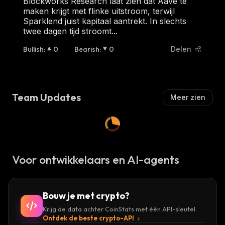
Blockworks Research laat zien dat Aave te
maken krijgt met flinke uitstroom, terwijl
Sparklend juist kapitaal aantrekt. In slechts
twee dagen tijd stroomt...
Bullish
:
0
Bearish
:
0
Delen
Team Updates
Meer zien
Voor ontwikkelaars en AI-agents
Bouw je met crypto?
Krijg de data achter CoinStats met één API-sleutel.
Ontdek de beste crypto-API