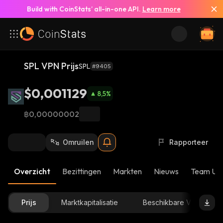
Build with CoinStats’ all-in-one API.
Learn more
SPL VPN Prijs
SPL
#9405
$0,001129
8,5
%
฿0,00000002
Omruilen
Rapporteer
Overzicht
Bezittingen
Markten
Nieuws
Team Up
Prijs
Marktkapitalisatie
Beschikbare Voorraad