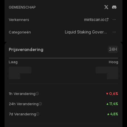
GEMEENSCHAP
mintscan.io
Verkenners
Liquid Staking Governance Tokens
Categorieën
Prijsverandering
24H
Laag
Hoog
0,6
%
1h Verandering
11,4
%
24h Verandering
4,8
%
7d Verandering