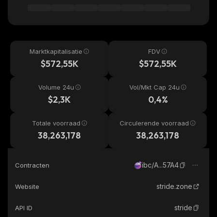
Marktkapitalisatie
FDV
$572,55K
$572,55K
Volume 24u
Vol/Mkt Cap 24u
$2,3K
0,4%
Totale voorraad
Circulerende voorraad
38,263,178
38,263,178
ibc/A...57A4
Contracten
stride.zone
Website
stride
API ID