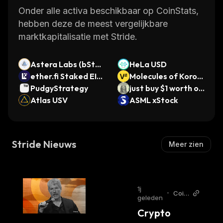
Onder alle activa beschikbaar op CoinStats,
hebben deze de meest vergelijkbare
marktkapitalisatie met Stride.
Astera Labs (bStoc
HeLa USD
ks Tokenized Stock)
ether.fi Staked EIG
Molecules of Korolc
EN
PudgyStrategy
huk IP-NFT
just buy $1 worth of
Atlas USV
this coin
ASML xStock
Stride Nieuws
Meer zien
1j
•
Coin
geleden
Desk
Crypto 