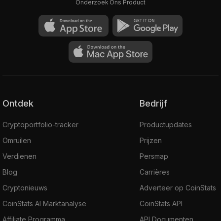
Onderzoek Ons Product
Ontdek
Bedrijf
Cryptoportfolio-tracker
Productupdates
Omruilen
Prijzen
Verdienen
Persmap
Blog
Carrières
Cryptonieuws
Adverteer op CoinStats
CoinStats AI Marktanalyse
CoinStats API
Affiliate Programma
API Documenten