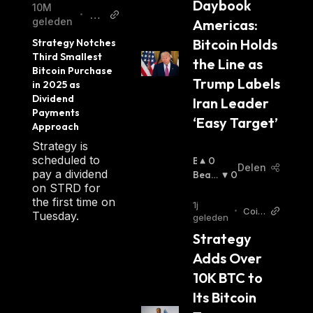
Daybook 
10M
De
•
geleden
Americas: 
cr
Bitcoin Holds 
Strategy Notches 
yp
Third Smallest 
the Line as 
t
Bitcoin Purchase 
Trump Labels 
in 2025 as 
Dividend 
Iran Leader 
Payments 
‘Easy Target’
Approach
Strategy is
scheduled to
B
0
Delen
pay a dividend
U
Beari
0
on STRD for
Ll
Sh
:
the first time on
I
1j
•
Coin
Tuesday.
S
geleden
Desk
H
Strategy 
:
Adds Over 
10K BTC to 
Its Bitcoin 