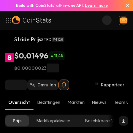
Build with CoinStats’ all-in-one API.
Learn more
Stride Prijs
STRD
#4126
$0,01496
11,4
%
฿0,00000023
Omruilen
Rapporteer
Overzicht
Bezittingen
Markten
Nieuws
Team Up
Prijs
Marktkapitalisatie
Beschikbare Voorraad