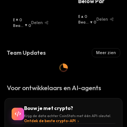
Below Par
B
0
Delen
B
0
U
Beari
0
Delen
U
Beari
0
Ll
Sh
:
Ll
Sh
:
I
I
S
S
H
H
:
Team Updates
Meer zien
:
Voor ontwikkelaars en AI-agents
Bouw je met crypto?
Krijg de data achter CoinStats met één API-sleutel.
Ontdek de beste crypto-API