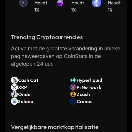
os Hu
Houdt
osis
Houdt
eum
Houdt
b
1%
1%
1%
Trending Cryptocurrencies
Activa met de grootste verandering in unieke
paginaweergaven op CoinStats in de
afgelopen 24 uur.
Cash Cat
Hyperliquid
XRP
Pi Network
Ondo
Zcash
Solana
Cronos
Vergelijkbare marktkapitalisatie