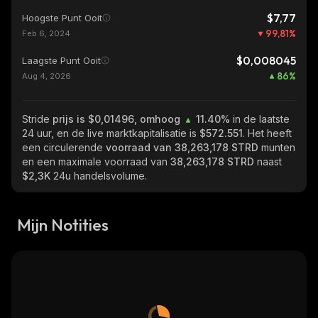
$7,77
Hoogste Punt Ooit
99,81
%
Feb 6, 2024
$0,008045
Laagste Punt Ooit
86
%
Aug 4, 2026
Stride
prijs is $0,01496, omhoog
11.40%
in de laatste
24 uur, en de live marktkapitalisatie is
$572.551
. Het heeft
een circulerende
voorraad van
38,263,178 STRD
munten
en een maximale voorraad van
38,263,178 STRD
naast
$2,3K
24u handelsvolume.
Mijn Notities