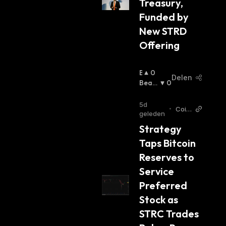
Treasury, 
Funded by 
New STRD 
Offering
B
0
Delen
U
Beari
0
Ll
Sh
:
I
5d
•
Coin
S
geleden
spea
H
Strategy 
ker
:
Taps Bitcoin 
Reserves to 
Service 
Preferred 
Stock as 
STRC Trades 