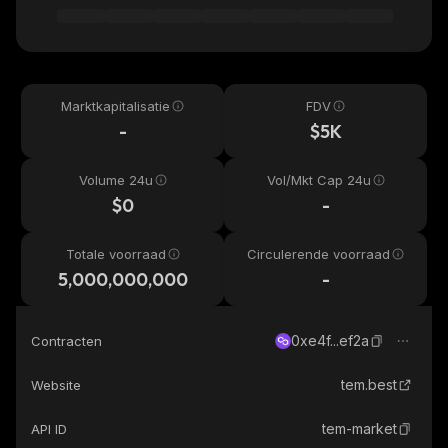
Marktkapitalisatie
FDV
-
$5K
Volume 24u
Vol/Mkt Cap 24u
$0
-
Totale voorraad
Circulerende voorraad
5,000,000,000
-
0xe4f...ef2a
Contracten
tem.best
Website
tem-market
API ID