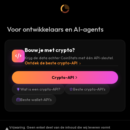
Voor ontwikkelaars en AI-agents
Bouw je met crypto?
Krijg de data achter CoinStats met één API-sleutel.
Ontdek de beste crypto-API
Crypto-API
Wat is een crypto-API?
Beste crypto-API's
Beste wallet-API's
Vrijwaring
.
Geen enkel deel van de inhoud die wij leveren vormt