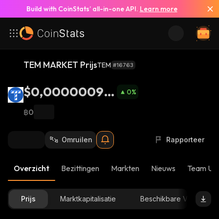
Build with CoinStats’ all-in-one API.
Learn more
TEM MARKET Prijs
TEM
#16763
$0,00000099
0
%
93
฿0
Omruilen
Rapporteer
Overzicht
Bezittingen
Markten
Nieuws
Team Up
Prijs
Marktkapitalisatie
Beschikbare Voorraad