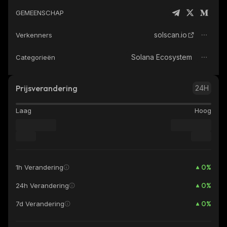
GEMEENSCHAP
solscan.io
Verkenners
Solana Ecosystem
Categorieën
Prijsverandering
24H
Laag
Hoog
0
%
1h Verandering
0
%
24h Verandering
0
%
7d Verandering