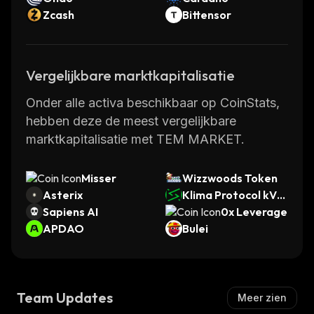
Zcash
Bittensor
Vergelijkbare marktkapitalisatie
Onder alle activa beschikbaar op CoinStats,
hebben deze de meest vergelijkbare
marktkapitalisatie met TEM MARKET.
Misser
Wizzwoods Token
Asterix
Klima Protocol kVC
Sapiens AI
M
0x Leverage
APDAO
Bulei
Team Updates
Meer zien