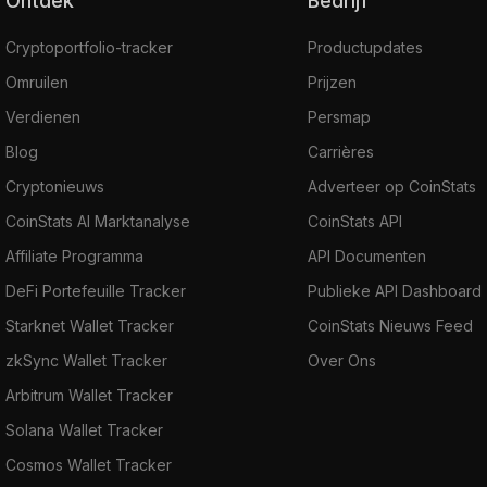
Ontdek
Bedrijf
Cryptoportfolio-tracker
Productupdates
Omruilen
Prijzen
Verdienen
Persmap
Blog
Carrières
Cryptonieuws
Adverteer op CoinStats
CoinStats AI Marktanalyse
CoinStats API
Affiliate Programma
API Documenten
DeFi Portefeuille Tracker
Publieke API Dashboard
Starknet Wallet Tracker
CoinStats Nieuws Feed
zkSync Wallet Tracker
Over Ons
Arbitrum Wallet Tracker
Solana Wallet Tracker
Cosmos Wallet Tracker