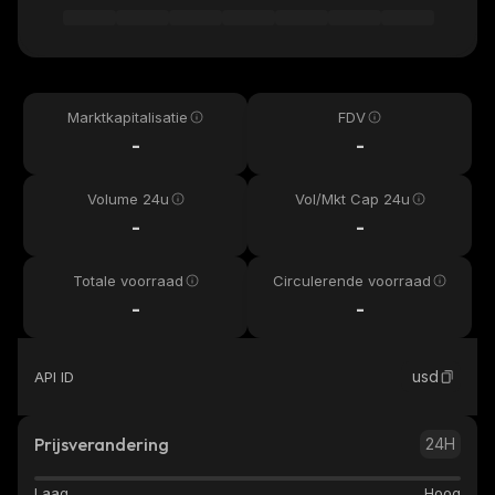
Marktkapitalisatie
FDV
-
-
Volume 24u
Vol/Mkt Cap 24u
-
-
Totale voorraad
Circulerende voorraad
-
-
usd
API ID
Prijsverandering
24H
Laag
Hoog