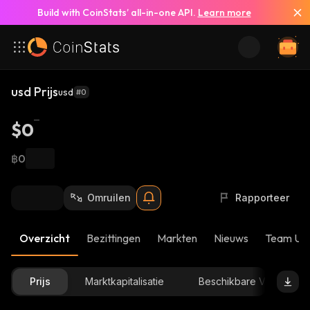
Build with CoinStats’ all-in-one API.
Learn more
usd Prijs
usd
#0
$0
฿0
Omruilen
Rapporteer
Overzicht
Bezittingen
Markten
Nieuws
Team Up
Prijs
Marktkapitalisatie
Beschikbare Voorraad