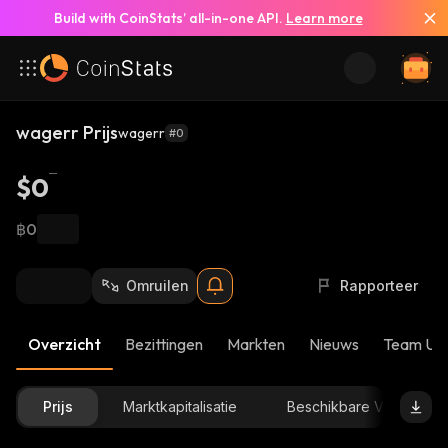
Build with CoinStats’ all-in-one API.
Learn more
wagerr Prijs
wagerr
#0
$0
฿0
Omruilen
Rapporteer
Overzicht
Bezittingen
Markten
Nieuws
Team Up
Prijs
Marktkapitalisatie
Beschikbare Voorraad