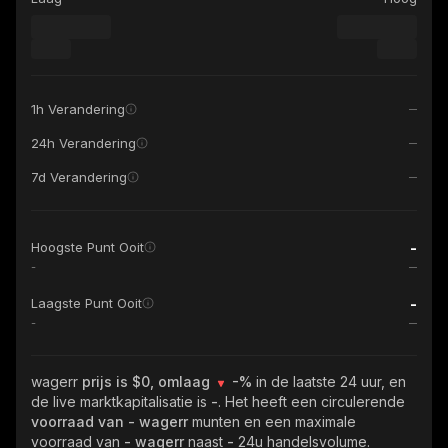
1h Verandering
24h Verandering
7d Verandering
-
Hoogste Punt Ooit
-
-
Laagste Punt Ooit
-
wagerr
prijs is $0, omlaag
-%
in de laatste 24 uur, en
de live marktkapitalisatie is
-
. Het heeft een circulerende
voorraad van
- wagerr
munten en een maximale
voorraad van
- wagerr
naast
-
24u handelsvolume.