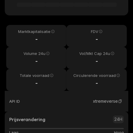
Marktkapitalisatie
FDV
-
-
Volume 24u
Vol/Mkt Cap 24u
-
-
Totale voorraad
Circulerende voorraad
-
-
xtremeverse
API ID
Prijsverandering
24H
Laag
Hoog