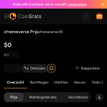
Build with CoinStats’ all-in-one API.
Learn more
xtremeverse Prijs
xtremeverse
#0
$0
฿0
Omruilen
Rapporteer
Overzicht
Bezittingen
Markten
Nieuws
Team Up
Prijs
Marktkapitalisatie
Beschikbare Voorraad