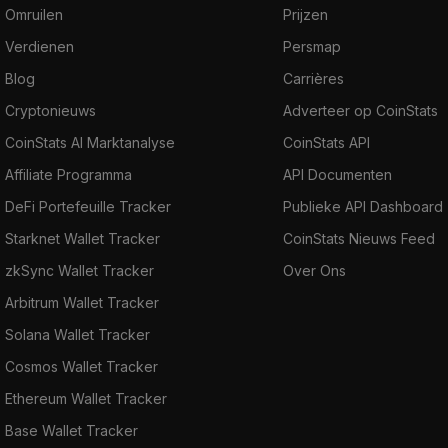
Omruilen
Prijzen
Verdienen
Persmap
Blog
Carrières
Cryptonieuws
Adverteer op CoinStats
CoinStats AI Marktanalyse
CoinStats API
Affiliate Programma
API Documenten
DeFi Portefeuille Tracker
Publieke API Dashboard
Starknet Wallet Tracker
CoinStats Nieuws Feed
zkSync Wallet Tracker
Over Ons
Arbitrum Wallet Tracker
Solana Wallet Tracker
Cosmos Wallet Tracker
Ethereum Wallet Tracker
Base Wallet Tracker