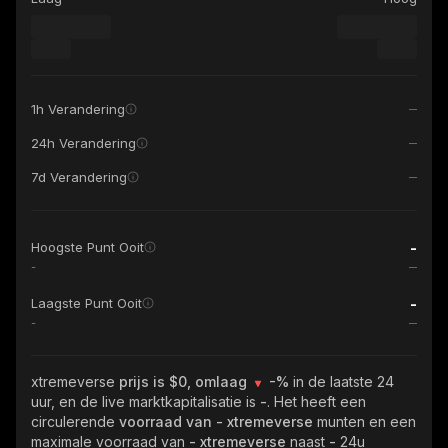
1h Verandering
24h Verandering
7d Verandering
-
Hoogste Punt Ooit
-
-
Laagste Punt Ooit
-
xtremeverse
prijs is $0, omlaag
-%
in de laatste 24
uur, en de live marktkapitalisatie is
-
. Het heeft een
circulerende
voorraad van
- xtremeverse
munten en een
maximale voorraad van
- xtremeverse
naast
-
24u