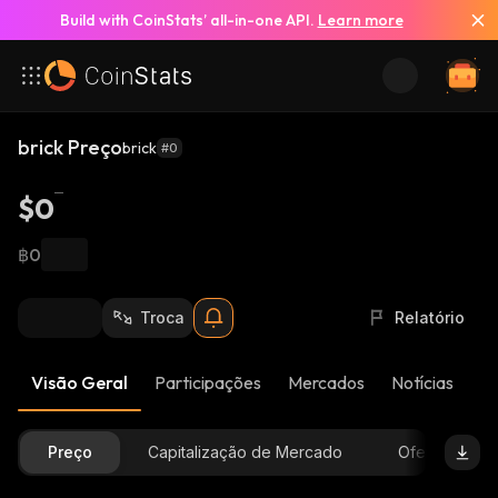
Build with CoinStats’ all-in-one API.
Learn more
brick Preço
brick
#0
$0
฿0
Troca
Relatório
Visão Geral
Participações
Mercados
Notícias
At
Preço
Capitalização de Mercado
Oferta Dispon