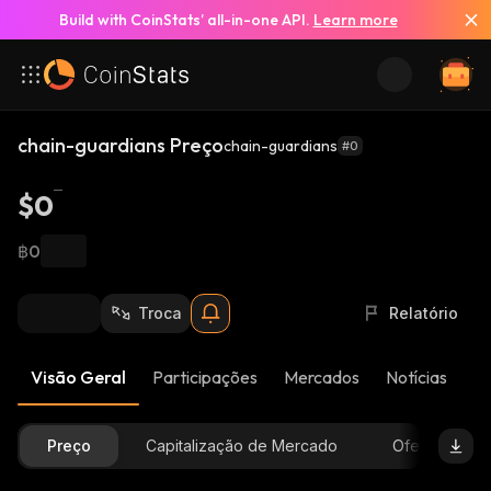
Build with CoinStats’ all-in-one API.
Learn more
chain-guardians Preço
chain-guardians
#0
$0
฿0
Troca
Relatório
Visão Geral
Participações
Mercados
Notícias
At
Preço
Capitalização de Mercado
Oferta Dispon