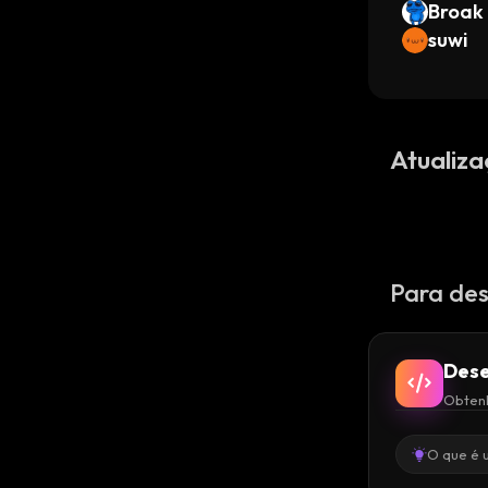
Broak
suwi
Atualiza
Para des
Dese
Obtenh
O que é 