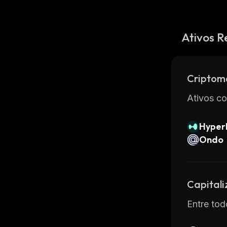
Ativos R
Criptom
Ativos co
Hyperl
Ondo
Capital
Entre tod