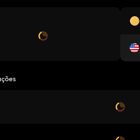
ações