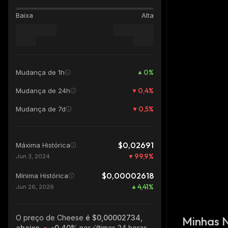
Baixa
Alta
0
%
Mudança de 1h
0,4
%
Mudança de 24h
0,5
%
Mudança de 7d
$0,02691
Máxima Histórica
99,9
%
Jun 3, 2024
$0,00002618
Mínima Histórica
4,41
%
Jun 26, 2026
O preço de Cheese
é $0,00002734,
Minhas 
abaixo
-0.40%
nas últimas 24 horas,