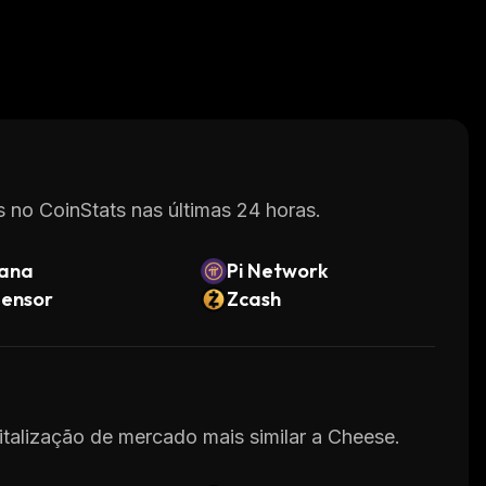
 no CoinStats nas últimas 24 horas.
lana
Pi Network
tensor
Zcash
pitalização de mercado mais similar a Cheese.