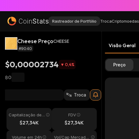
Rastreador de Portfólio
Troca
Criptomoedas
Cheese Preço
CHEESE
Visão Geral
#9040
$0,00002734
0,4
%
Preço
฿0
Troca
Capitalização de
FDV
Mercado
$27,34K
$27,34K
Volume em 24h
Vol/Cap Mercado