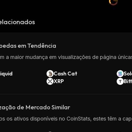
elacionados
oedas em Tendência
m a maior mudança em visualizações de página únicas
iquid
Cash Cat
So
XRP
Bit
ização de Mercado Similar
os os ativos disponíveis no CoinStats, estes têm a ca