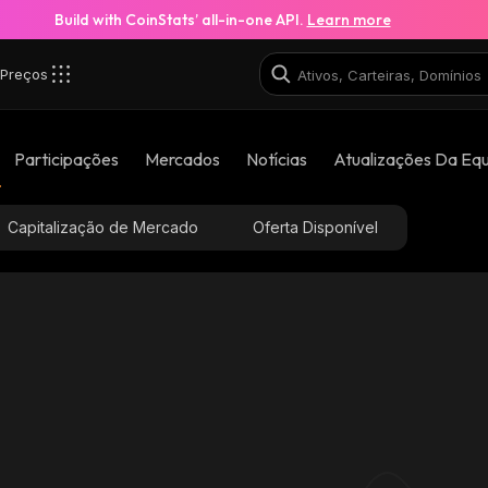
Build with CoinStats’ all-in-one API.
Learn more
Preços
Participações
Mercados
Notícias
Atualizações Da Eq
Capitalização de Mercado
Oferta Disponível