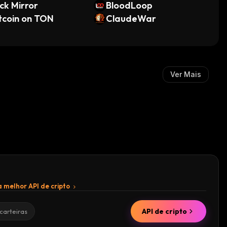
ck Mirror
BloodLoop
tcoin on TON
ClaudeWar
Ver Mais
 melhor API de cripto
API de cripto
carteiras