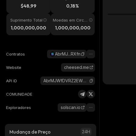
24h
$48,99
0,18%
Suprimento Total
Moedas em Circul
ação
1,000,000,000
1,000,000,000
AbrMJ...RXfn
Contratos
cheesed.me
Website
AbrMJWfDVRZ2EWCQ1xSCpoVeVgZNpq1U2AoYG98oRXfn_solana
API ID
COMUNIDADE
solscan.io
Exploradores
Mudança de Preço
24H