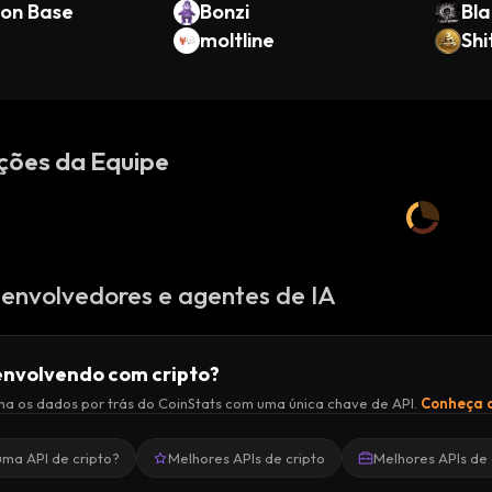
 on Base
Bonzi
Bla
moltline
Shi
ções da Equipe
envolvedores e agentes de IA
nvolvendo com cripto?
a os dados por trás do CoinStats com uma única chave de API.
Conheça a
uma API de cripto?
Melhores APIs de cripto
Melhores APIs de 