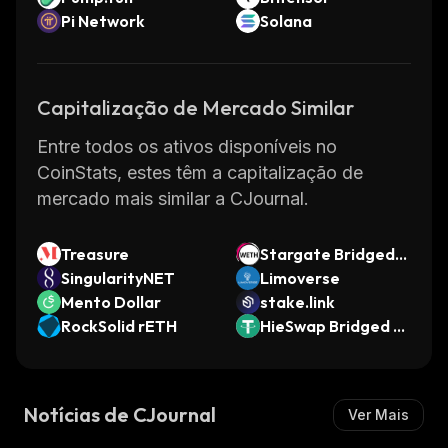
Pi Network
Solana
Capitalização de Mercado Similar
Entre todos os ativos disponíveis no
CoinStats, estes têm a capitalização de
mercado mais similar a CJournal.
Treasure
Stargate Bridged
SingularityNET
WETH
Limoverse
Mento Dollar
stake.link
RockSolid rETH
HieSwap Bridged U
SDT (FONChain)
Notícias de CJournal
Ver Mais