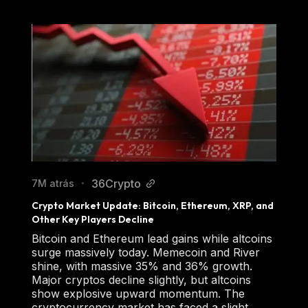
36Crypto
7M atrás
•
Crypto Market Update: Bitcoin, Ethereum, XRP, and 
Other Key Players Decline
Bitcoin and Ethereum lead gains while altcoins
surge massively today. Memecoin and River
shine, with massive 35% and 36% growth.
Major cryptos decline slightly, but altcoins
show explosive upward momentum. The
cryptocurrency market has faced a slight