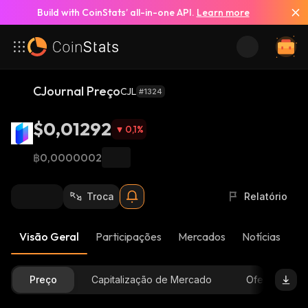
Build with CoinStats’ all-in-one API.
Learn more
CJournal Preço
CJL
#1324
$0,01292
0,1
%
฿0,0000002
Troca
Relatório
Visão Geral
Participações
Mercados
Notícias
At
Preço
Capitalização de Mercado
Oferta Dispon