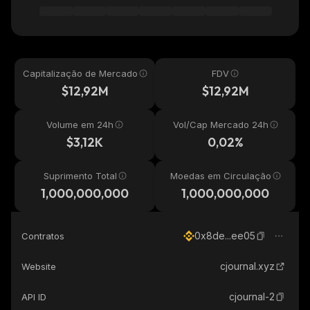
Capitalização de Mercado
FDV
$12,92M
$12,92M
Volume em 24h
Vol/Cap Mercado 24h
$3,12K
0,02%
Suprimento Total
Moedas em Circulação
1,000,000,000
1,000,000,000
0x8de...ee05
Contratos
cjournal.xyz
Website
cjournal-2
API ID