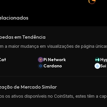
elacionados
oedas em Tendência
m a maior mudança em visualizações de página únicas
Cat
Pi Network
Hyp
Cardano
Sui
ização de Mercado Similar
os os ativos disponíveis no CoinStats, estes têm a ca