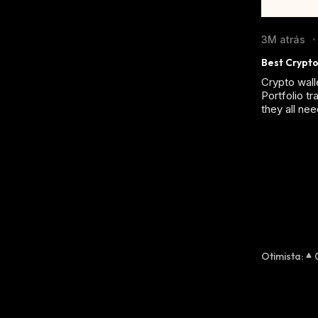
3M atrás
•
Best Crypto
Crypto wall
Portfolio t
they all need
Otimista
: