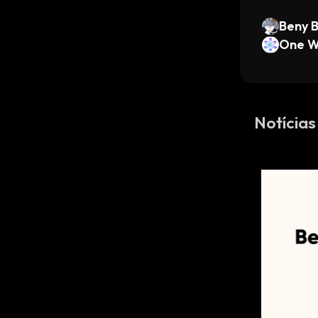
Beny 
One W
Notícias