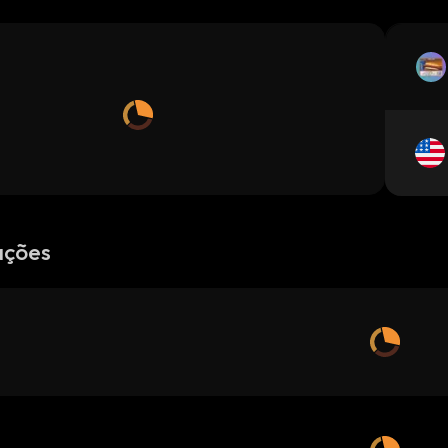
ações