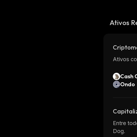
Ativos R
Criptom
Ativos co
Cash 
Ondo
Capital
Entre tod
Dog.