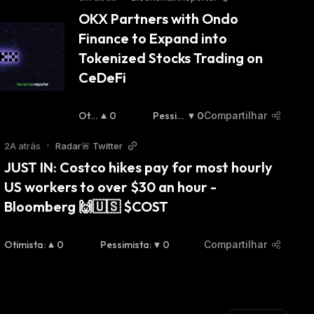
OKX Partners with Ondo 
Finance to Expand into 
Tokenized Stocks Trading on 
CeDeFi
Oti
0
Pessim
0
Compartilhar
Mist
Ista
:
A
:
2A atrás
•
Radar🚨 Twitter
JUST IN: Costco hikes pay for most hourly 
US workers to over $30 an hour - 
Bloomberg 🙌🇺🇸 $COST
Otimista
:
0
Pessimista
:
0
Compartilhar