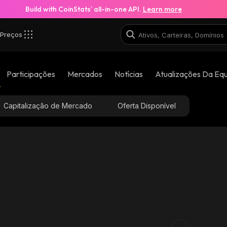
Build with CoinStats’ all-in-one API.
Learn more
Preços
Participações
Mercados
Notícias
Atualizações Da Eq
Capitalização de Mercado
Oferta Disponível