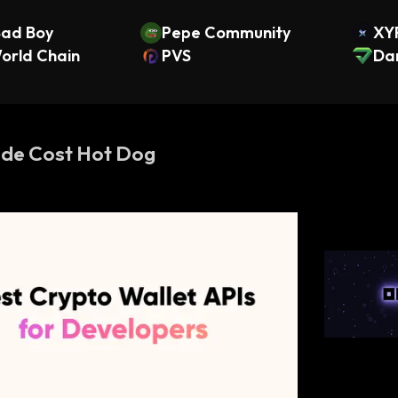
Bad Boy
Pepe Community
XY
orld Chain
PVS
Da
t
 de Cost Hot Dog