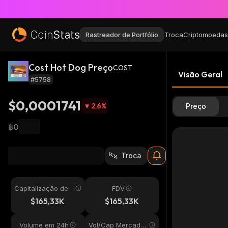
Rastreador de Portfólio
Troca
Criptomoedas
Cost Hot Dog Preço
COST
Visão Geral
#5758
$0,0001741
2,6
%
Preço
฿0
Troca
Capitalização de
FDV
Mercado
$165,33K
$165,33K
Volume em 24h
Vol/Cap Mercado