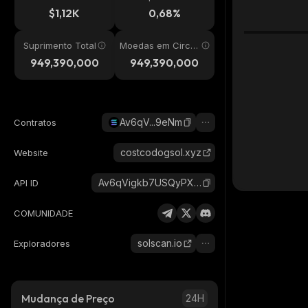
24h
$1,12K
0,68%
Suprimento Total
Moedas em Circul
ação
949,390,000
949,390,000
Av6qV...9eNm
Contratos
costcodogsol.xyz
Website
Av6qVigkb7USQyPXJkUvAEm4f599WTRvd75PUWBA9eNm_solana
API ID
COMUNIDADE
solscan.io
Exploradores
Mudança de Preço
24H