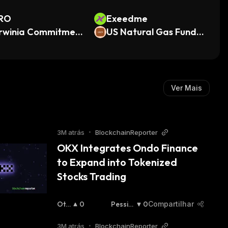
RO
Exeedme
rwinia Commitmen
US Natural Gas Fund
(Ondo Tokenized)
Ver Mais
3M atrás
•
BlockchainReporter
OKX Integrates Ondo Finance 
to Expand into Tokenized 
Stocks Trading
Oti
0
Pessim
0
Compartilhar
Mist
Ista
:
A
:
3M atrás
•
BlockchainReporter