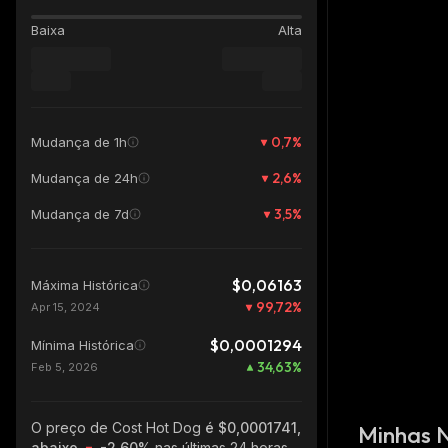
Baixa
Alta
0,7
%
Mudança de 1h
2,6
%
Mudança de 24h
3,5
%
Mudança de 7d
$0,06163
Máxima Histórica
99,72
%
Apr 15, 2024
$0,0001294
Mínima Histórica
34,63
%
Feb 5, 2026
O preço de Cost Hot Dog
é $0,0001741,
Minhas 
abaixo
-2.60%
nas últimas 24 horas,