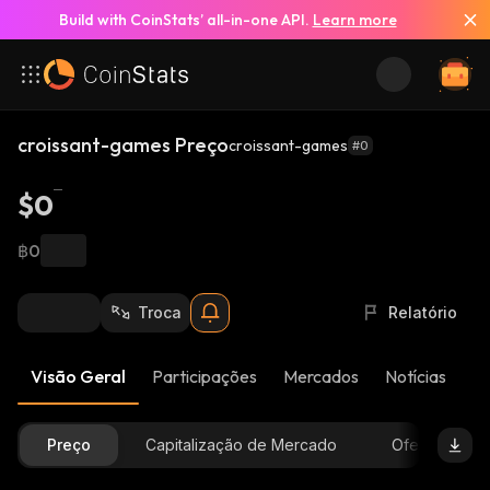
Build with CoinStats’ all-in-one API.
Learn more
croissant-games Preço
croissant-games
#0
$0
฿0
Troca
Relatório
Visão Geral
Participações
Mercados
Notícias
At
Preço
Capitalização de Mercado
Oferta Dispon