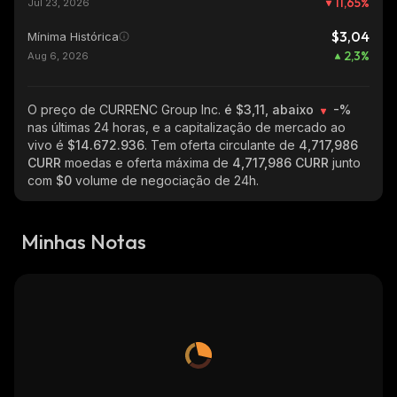
11,65
%
Jul 23, 2026
$3,04
Mínima Histórica
2,3
%
Aug 6, 2026
O preço de CURRENC Group Inc.
é $3,11, abaixo
-%
nas últimas 24 horas, e a capitalização de mercado ao
vivo é
$14.672.936
. Tem oferta circulante de
4,717,986
CURR
moedas e oferta máxima de
4,717,986 CURR
junto
com
$0
volume de negociação de 24h.
Minhas Notas