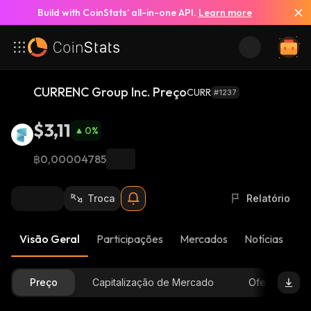
Build with CoinStats’ all-in-one API.
Learn more
CURRENC Group Inc. Preço
CURR
#1237
$3,11
0
%
฿0,00004785
Troca
Relatório
Visão Geral
Participações
Mercados
Notícias
At
Preço
Capitalização de Mercado
Oferta Dispon