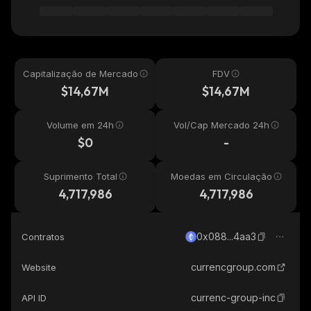
Capitalização de Mercado
FDV
$14,67M
$14,67M
Volume em 24h
Vol/Cap Mercado 24h
$0
-
Suprimento Total
Moedas em Circulação
4,717,986
4,717,986
0x088...4aa3
Contratos
currencgroup.com
Website
currenc-group-inc
API ID