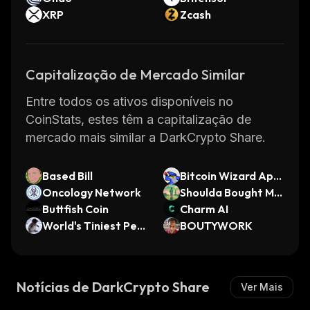
XRP
Zcash
Capitalização de Mercado Similar
Entre todos os ativos disponíveis no
CoinStats, estes têm a capitalização de
mercado mais similar a DarkCrypto Share.
Based Bill
Bitcoin Wizard Appl
Oncology Network
e Hurler
Shoulda Bought Mo
Buttfish Coin
re
Charm AI
World's Tiniest Pen
BOUTYWORK
guin
Notícias de DarkCrypto Share
Ver Mais