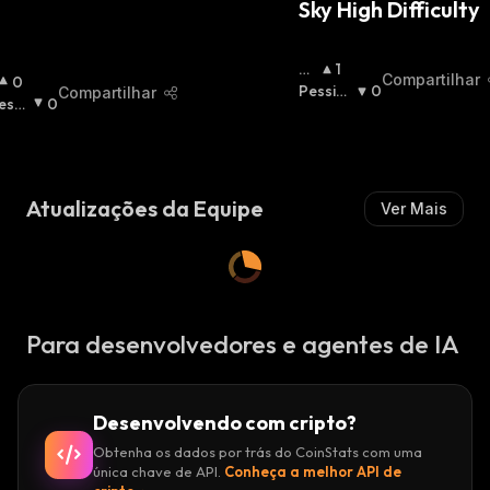
Sky High Difficulty
Ot
1
Compartilhar
O
0
Imi
Pessimi
0
Compartilhar
essi
0
St
Sta
:
ista
A
:
M
Atualizações da Equipe
Ver Mais
Para desenvolvedores e agentes de IA
Desenvolvendo com cripto?
Obtenha os dados por trás do CoinStats com uma
única chave de API.
Conheça a melhor API de