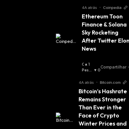
I
Mista
M
:
4A atrás
•
Coinpedia
I
Ethereum Toon 
S
Finance & Solana 
T
A
Sky Rocketing 
:
After Twitter Elon
News
O
1
Compartilhar
T
Pessi
0
I
Mista
:
M
4A atrás
•
Bitcoin.com
I
Bitcoin’s Hashrate 
S
Remains Stronger 
T
A
Than Ever in the 
:
Face of Crypto 
Winter Prices and 