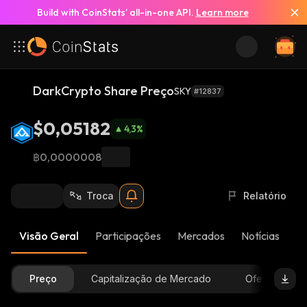
Build with CoinStats’ all-in-one API.
Learn more
DarkCrypto Share Preço
SKY
#12837
$0,05182
4,3
%
฿0,0000008
Troca
Relatório
Visão Geral
Participações
Mercados
Notícias
At
Preço
Capitalização de Mercado
Oferta Dispon