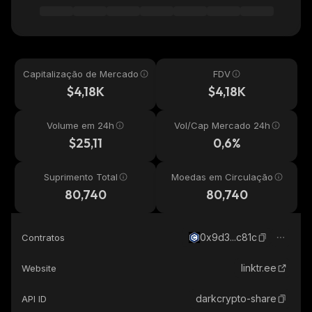
Capitalização de Mercado
FDV
$4,18K
$4,18K
Volume em 24h
Vol/Cap Mercado 24h
$25,11
0,6%
Suprimento Total
Moedas em Circulação
80,740
80,740
0x9d3...c81c
Contratos
linktr.ee
Website
darkcrypto-share
API ID