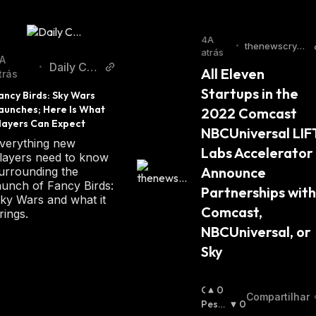
4A
•
thenewscrypt
atrás
o.com
A
Daily Coi
•
All Eleven 
trás
n
Startups in the 
ancy Birds: Sky Wars 
aunches; Here Is What 
2022 Comcast 
layers Can Expect
NBCUniversal LIFT
verything new
Labs Accelerator 
layers need to know
Announce 
urrounding the
aunch of Fancy Birds:
Partnerships with 
ky Wars and what it
Comcast, 
rings.
NBCUniversal, or 
Sky
O
0
Compartilhar
T
Pessi
0