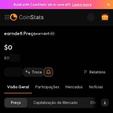
Build with CoinStats’ all-in-one API.
Learn more
earndefi Preço
earndefi
#0
$0
฿0
Troca
Relatório
Visão Geral
Participações
Mercados
Notícias
At
Preço
Capitalização de Mercado
Oferta Dispon