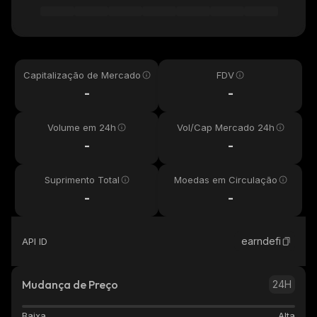
Capitalização de Mercado
FDV
-
-
Volume em 24h
Vol/Cap Mercado 24h
-
-
Suprimento Total
Moedas em Circulação
-
-
earndefi
API ID
Mudança de Preço
24H
Baixa
Alta