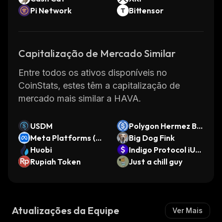
Pi Network
Bittensor
Capitalização de Mercado Similar
Entre todos os ativos disponíveis no
CoinStats, estes têm a capitalização de
mercado mais similar a HAVA.
USDM
Polygon Hermez Bri
Meta Platforms (O
dged USDC (X Laye
Big Dog Fink
ndo Tokenized Stoc
Huobi
r)
Indigo Protocol iUS
k)
Rupiah Token
D
Just a chill guy
Atualizações da Equipe
Ver Mais