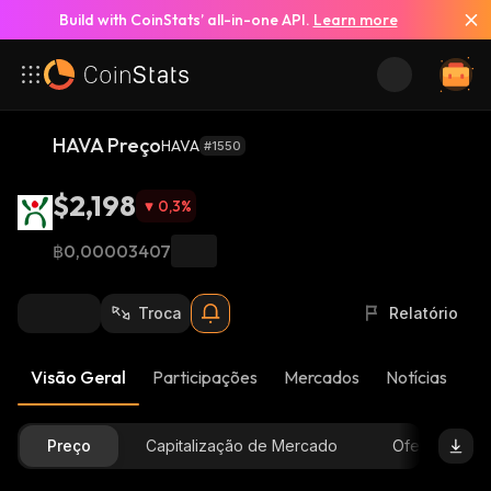
Build with CoinStats’ all-in-one API.
Learn more
HAVA Preço
HAVA
#1550
$2,198
0,3
%
฿0,00003407
Troca
Relatório
Visão Geral
Participações
Mercados
Notícias
At
Preço
Capitalização de Mercado
Oferta Dispon