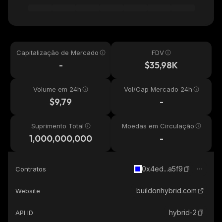
Capitalização de Mercado
FDV
-
$35,98K
Volume em 24h
Vol/Cap Mercado 24h
$9,79
-
Suprimento Total
Moedas em Circulação
1,000,000,000
-
0x4ed...a5f9
Contratos
buildonhybrid.com
Website
hybrid-2
API ID