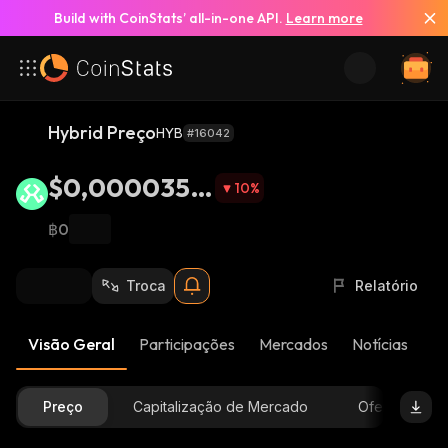
Build with CoinStats’ all-in-one API.
Learn more
Hybrid Preço
HYB
#16042
$0,0000359
10
%
8
฿0
Troca
Relatório
Visão Geral
Participações
Mercados
Notícias
At
Preço
Capitalização de Mercado
Oferta Dispon