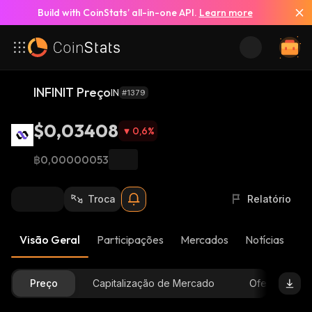
Build with CoinStats’ all-in-one API.
Learn more
INFINIT Preço
IN
#1379
$0,03408
0,6
%
฿0,00000053
Troca
Relatório
Visão Geral
Participações
Mercados
Notícias
At
Preço
Capitalização de Mercado
Oferta Dispon