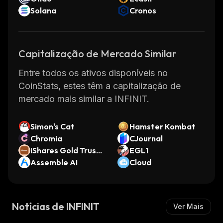
Solana
Cronos
Capitalização de Mercado Similar
Entre todos os ativos disponíveis no
CoinStats, estes têm a capitalização de
mercado mais similar a INFINIT.
Simon's Cat
Hamster Kombat
Chromia
CJournal
iShares Gold Trust
EGL1
(Ondo Tokenized St
Assemble AI
Cloud
ock)
Notícias de INFINIT
Ver Mais