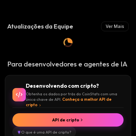
I
Mista
M
:
M
:
I
I
S
S
T
Atualizações da Equipe
Ver Mais
T
A
A
:
:
Para desenvolvedores e agentes de IA
Desenvolvendo com cripto?
Obtenha os dados por trás do CoinStats com uma
única chave de API.
Conheça a melhor API de
cripto
API de cripto
O que é uma API de cripto?