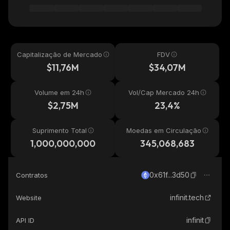
Capitalização de Mercado
FDV
$11,76M
$34,07M
Volume em 24h
Vol/Cap Mercado 24h
$2,75M
23,4%
Suprimento Total
Moedas em Circulação
1,000,000,000
345,068,683
0x61f...3d50
Contratos
infinit.tech
Website
infinit
API ID