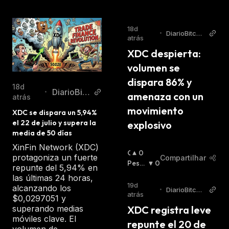
18d
•
DiarioBitcoi
atrás
n
XDC despierta: 
volumen se 
dispara 86% y 
18d
DiarioBitc
•
amenaza con un 
atrás
oin
movimiento 
XDC se dispara un 5,94% 
el 22 de julio y supera la 
explosivo
media de 50 días
XinFin Network (XDC)
O
0
protagoniza un fuerte
Compartilhar
T
Pessi
0
repunte del 5,94% en
I
Mista
las últimas 24 horas,
M
:
19d
alcanzando los
•
DiarioBitcoi
I
atrás
$0,0297051 y
n
S
superando medias
XDC registra leve 
T
móviles clave. El
repunte el 20 de 
A