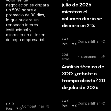
volumen de
:
julio de 2026 
negociación se dispara
un 50% sobre el
mientras el 
promedio de 30 días,
volumen diario se 
lo que sugiere un
renovado interés
dispara un 21%
institucional y
minorista en el token
O
0
de capa empresarial.
Compartilhar
T
Pessi
0
I
Mista
M
:
20d
•
DiarioBitcoi
I
atrás
n
S
Análisis técnico de 
T
XDC: ¿rebote o 
A
:
trampa alcista? 20 
de julio de 2026
O
0
Compartilhar
O
0
T
Pessi
0
Compartilhar
T
Pessi
0
I
Mista