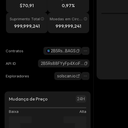
24h
$70,91
0,97%
Suprimento Total
Moedas em Circul
ação
999,999,241
999,999,241
2B5Rs...BAGS
Contratos
2B5Rs88FYyFp4XciFrJ7zovvEeybiinZA8PXsSptBAGS_solana
API ID
solscan.io
Exploradores
Mudança de Preço
24H
Baixa
Alta