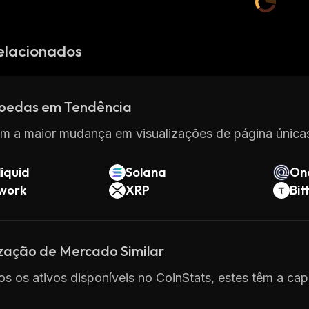
elacionados
oedas em Tendência
m a maior mudança em visualizações de página únicas
iquid
Solana
On
twork
XRP
Bit
ização de Mercado Similar
os os ativos disponíveis no CoinStats, estes têm a capi