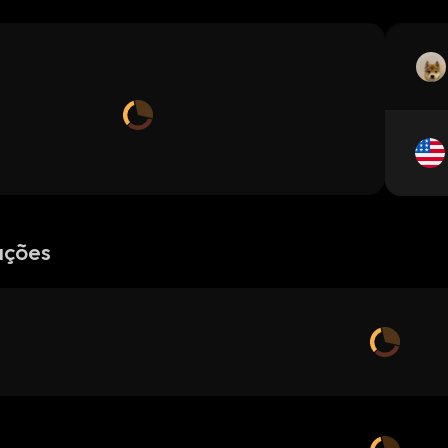
ações