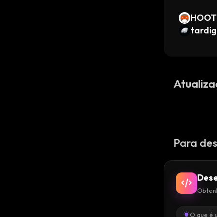
HOOT 
tardi
Atualiza
Para des
Dese
Obtenh
O que é 