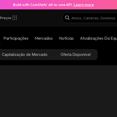
Build with CoinStats’ all-in-one API.
Learn more
Preços
Participações
Mercados
Notícias
Atualizações Da Eq
Capitalização de Mercado
Oferta Disponível