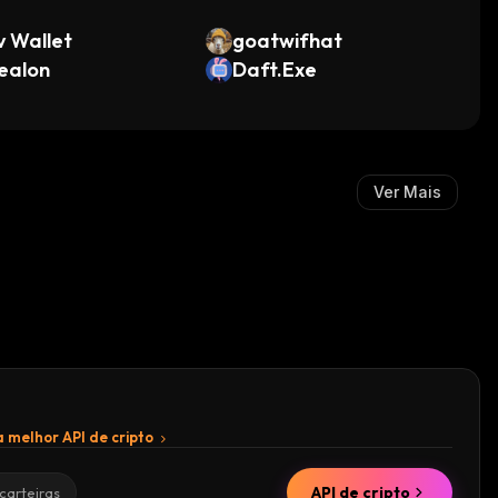
 Wallet
goatwifhat
ealon
Daft.Exe
Ver Mais
 melhor API de cripto
API de cripto
carteiras