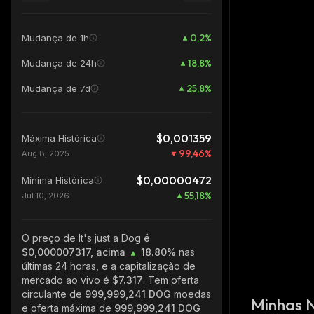
0,2
%
Mudança de 1h
18,8
%
Mudança de 24h
25,8
%
Mudança de 7d
$0,001359
Máxima Histórica
99,46
%
Aug 8, 2025
$0,00000472
Mínima Histórica
55,18
%
Jul 10, 2026
O preço de It's just a Dog
é
$0,000007317, acima
18.80%
nas
últimas 24 horas, e a capitalização de
mercado ao vivo é
$7.317
. Tem oferta
circulante de
999,999,241 DOG
moedas
Minhas 
e oferta máxima de
999,999,241 DOG