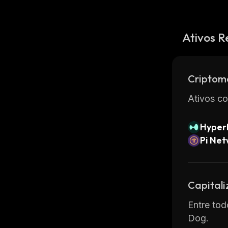
Ativos R
Criptom
Ativos co
Hyperl
Pi Ne
Capital
Entre tod
Dog.