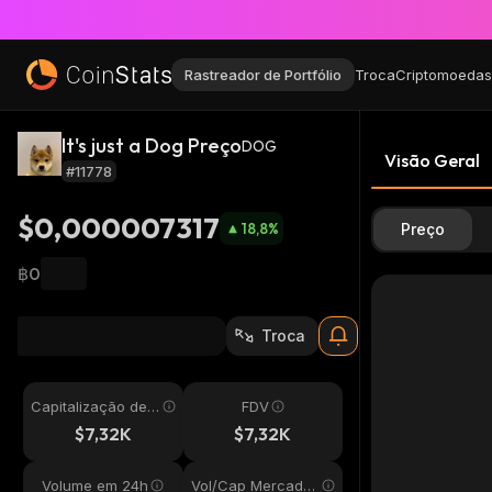
Rastreador de Portfólio
Troca
Criptomoedas
It's just a Dog Preço
DOG
Visão Geral
#11778
$0,000007317
18,8
%
Preço
฿0
Troca
Capitalização de
FDV
Mercado
$7,32K
$7,32K
Volume em 24h
Vol/Cap Mercado