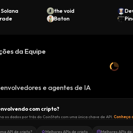
Solana
the void
Dev
grade
Baton
Pin
ções da Equipe
envolvedores e agentes de IA
nvolvendo com cripto?
a os dados por trás do CoinStats com uma única chave de API.
Conheça a
uma API de cripto?
Melhores APIs de cripto
Melhores APIs de 