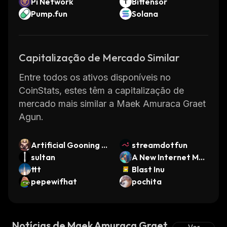
Pi Network
Bittensor
Pump.fun
Solana
Capitalização de Mercado Similar
Entre todos os ativos disponíveis no
CoinStats, estes têm a capitalização de
mercado mais similar a Maek Amuraca Graet
Agun.
Artificial Gooning I
streamdotfun
ntelligence
sultan
A New Internet Mon
ttt
ey Era
Blast Inu
pepewifhat
pochita
Notícias de Maek Amuraca Graet