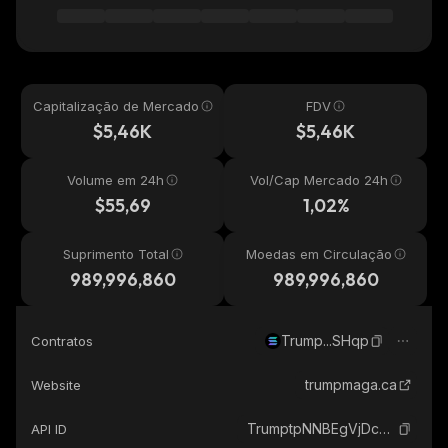
Capitalização de Mercado
FDV
$5,46K
$5,46K
Volume em 24h
Vol/Cap Mercado 24h
$55,69
1,02%
Suprimento Total
Moedas em Circulação
989,996,860
989,996,860
Trump...SHqp
Contratos
trumpmaga.ca
Website
TrumptpNNBEgVjDc8bnemRTNYZKhdsst9ujNAnTSHqp_solana
API ID