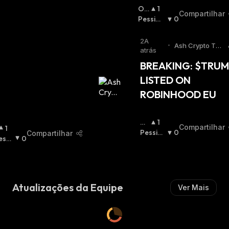
Oti
1
Compartilhar
Mis
Pessimi
0
Ta
Sta
:
:
2A
•
Ash Crypto Twi
atrás
tter
BREAKING: $TRUM
LISTED ON 
ROBINHOOD EU
Ot
1
Compartilhar
1
Im
Pessimi
0
Compartilhar
essi
0
Ist
Sta
:
ista
A
:
Atualizações da Equipe
Ver Mais