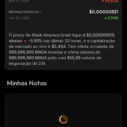
99,87
%
Nov 13, 2024
$0,00000531
Mínima Histórica
3,94
%
Jun 25, 2026
O preço de Maek Amuraca Graet Agun
é $0,000005519,
abaixo
-5.50%
nas últimas 24 horas, e a capitalização
de mercado ao vivo é
$5.464
. Tem oferta circulante de
989,996,860 MAGA
moedas e oferta máxima de
989,996,860 MAGA
junto com
$55,69
volume de
negociação de 24h.
Minhas Notas