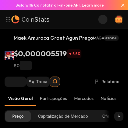
Build with CoinStats’ all-in-one API.
Learn more
Maek Amuraca Graet Agun Preço
MAGA
#12456
$0,000005519
5,5
%
฿0
Troca
Relatório
Visão Geral
Participações
Mercados
Notícias
At
Preço
Capitalização de Mercado
Oferta Dispon