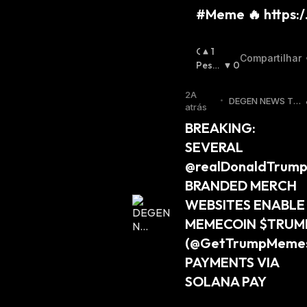
#Meme 🔥 https:
O
1
Compartilhar
T
Pessi
0
I
Mista
M
:
2A
•
DEGEN NEWS Tw
I
atrás
itter
S
BREAKING: 
T
SEVERAL 
A
:
@realDonaldTrump
BRANDED MERCH 
WEBSITES ENABLE 
MEMECOIN $TRUMP
(@GetTrumpMemes
PAYMENTS VIA 
SOLANA PAY