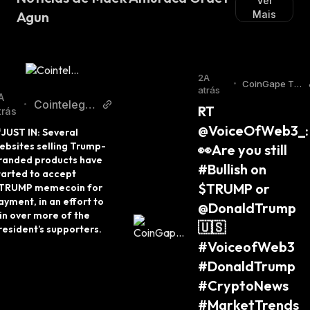
Ver
Agun
Mais
2A
•
CoinGape Twi
atrás
tter
A
Cointelegra
•
RT 
trás
ph Twitter
@VoiceOfWeb3_: 
JUST IN: Several 
ebsites selling Trump-
👀Are you still 
randed products have 
#Bullish on 
tarted to accept 
$TRUMP or 
TRUMP memecoin for 
ayment, in an effort to 
@DonaldTrump 
in over more of the 
🇺🇸 
resident’s supporters.
#VoiceofWeb3 
#DonaldTrump 
#CryptoNews 
#MarketTrends 