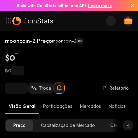
Build with CoinStats’ all-in-one API.
Learn more
mooncoin-2 Preço
mooncoin-2
#0
$0
฿0
Troca
Relatório
Visão Geral
Participações
Mercados
Notícias
At
Preço
Capitalização de Mercado
Oferta Dispon