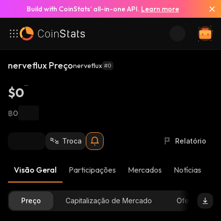
Build with CoinStats’ all-in-one API.
Learn more
nerveflux Preço
nerveflux
#0
$0
฿0
Troca
Relatório
Visão Geral
Participações
Mercados
Notícias
At
Preço
Capitalização de Mercado
Oferta Dispon