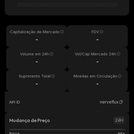
Capitalização de Mercado
FDV
-
-
Volume em 24h
Vol/Cap Mercado 24h
-
-
Suprimento Total
Moedas em Circulação
-
-
nerveflux
API ID
Mudança de Preço
24H
Baixa
Alta