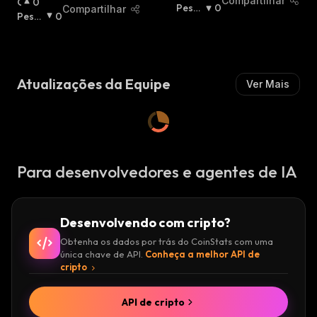
Compartilhar
O
0
T
Pessi
0
Compartilhar
T
Pessi
0
I
Mista
I
Mista
M
:
M
:
I
I
S
S
T
Atualizações da Equipe
Ver Mais
T
A
A
:
:
Para desenvolvedores e agentes de IA
Desenvolvendo com cripto?
Obtenha os dados por trás do CoinStats com uma
única chave de API.
Conheça a melhor API de
cripto
API de cripto