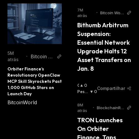
7M
•
Bitcoin Worl
atrás
d
Bithumb Arbitrum 
Suspension: 
Essential Network 
Upgrade Halts 12 
5M
Bitcoin W
•
Asset Transfers on 
atrás
orld
Jan. 8
Orbiter Finance’s 
Revolutionary OpenClaw 
MCP Skill Skyrockets Past 
O
0
1,000 GitHub Stars on 
Compartilhar
T
Pessi
0
Launch Day
I
Mista
BitcoinWorld
M
:
8M
•
BlockchainRe
I
atrás
porter
S
TRON Launches 
T
On Orbiter 
A
:
Finance, Taps 