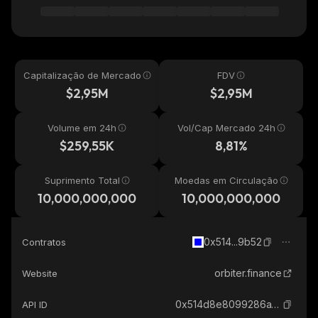
Capitalização de Mercado
FDV
$2,95M
$2,95M
Volume em 24h
Vol/Cap Mercado 24h
$259,55K
8,81%
Suprimento Total
Moedas em Circulação
10,000,000,000
10,000,000,000
0x514...9b52
Contratos
orbiter.finance
Website
0x514d8e8099286a13486ef6c525c120f51c239b52_base
API ID