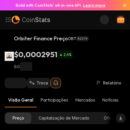
Build with CoinStats’ all-in-one API.
Learn more
Orbiter Finance Preço
OBT
#2374
$0,0002951
2,4
%
฿0
Troca
Relatório
Visão Geral
Participações
Mercados
Notícias
At
Preço
Capitalização de Mercado
Oferta Dispon