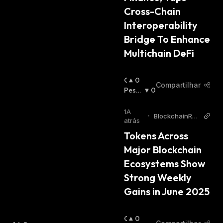
Cross-Chain 
Interoperability 
Bridge To Enhance 
Multichain DeFi
O
0
Compartilhar
T
Pessi
0
I
Mista
M
:
1A
•
BlockchainRep
I
atrás
orter
S
Tokens Across 
T
Major Blockchain 
A
:
Ecosystems Show 
Strong Weekly 
Gains in June 2025
O
0