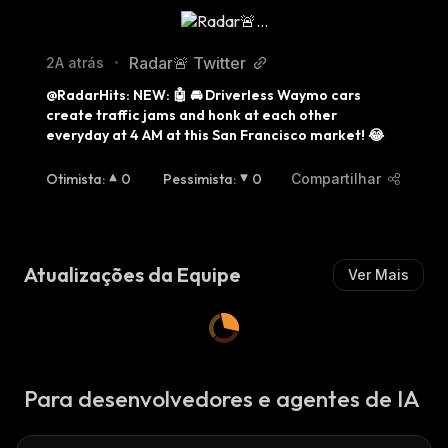
Radar🚨 Twitter
2A atrás
•
@RadarHits: NEW: 🤖 🚘 Driverless Waymo cars 
create traffic jams and honk at each other 
everyday at 4 AM at this San Francisco market! 😂
Otimista
:
0
Pessimista
:
0
Compartilhar
Atualizações da Equipe
Ver Mais
Para desenvolvedores e agentes de IA