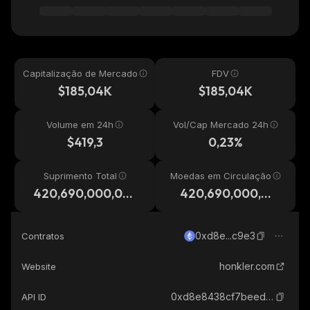
Capitalização de Mercado
FDV
$185,04K
$185,04K
Volume em 24h
Vol/Cap Mercado 24h
$419,3
0,23%
Suprimento Total
Moedas em Circulação
420,690,000,00
420,690,000,00
0,000
0,000
0xd8e...c9e3
Contratos
honkler.com
Website
0xd8e8438cf7beed13cfabc82f300fb6573962c9e3_ethereum
API ID