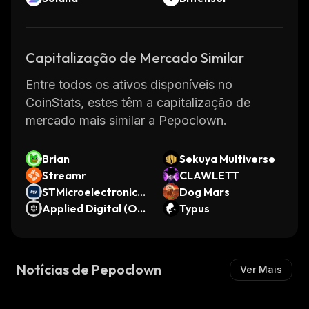
Capitalização de Mercado Similar
Entre todos os ativos disponíveis no
CoinStats, estes têm a capitalização de
mercado mais similar a Pepoclown.
Brian
Sekuya Multiverse
Streamr
CLAWLETT
STMicroelectronics
Dog Mars
(Ondo Tokenized)
Applied Digital (On
Typus
do Tokenized)
Notícias de Pepoclown
Ver Mais