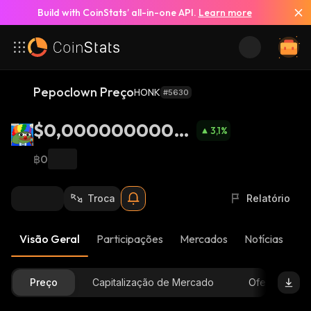
Build with CoinStats’ all-in-one API.
Learn more
Pepoclown Preço
HONK
#5630
$0,00000000043
3,1
%
98
฿0
Troca
Relatório
Visão Geral
Participações
Mercados
Notícias
At
Preço
Capitalização de Mercado
Oferta Dispon