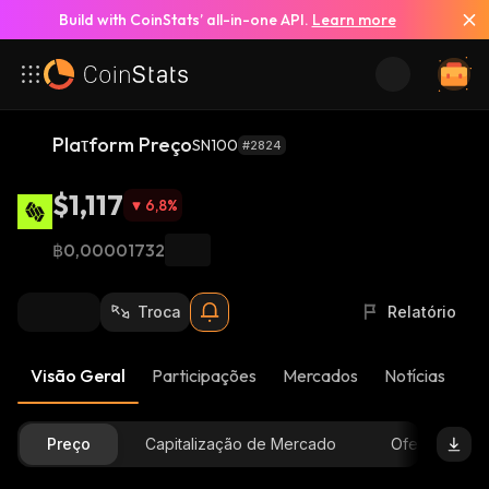
Build with CoinStats’ all-in-one API.
Learn more
Plaτform Preço
SN100
#2824
$1,117
6,8
%
฿0,00001732
Troca
Relatório
Visão Geral
Participações
Mercados
Notícias
At
Preço
Capitalização de Mercado
Oferta Dispon