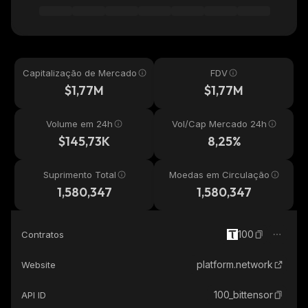
Capitalização de Mercado
FDV
$1,77M
$1,77M
Volume em 24h
Vol/Cap Mercado 24h
$145,73K
8,25%
Suprimento Total
Moedas em Circulação
1,580,347
1,580,347
100
Contratos
platform.network
Website
100_bittensor
API ID