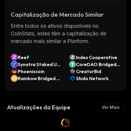
Capitalização de Mercado Similar
Entre todos os ativos disponíveis no
CoinStats, estes têm a capitalização de
mercado mais similar a Plaτform.
Reef
Index Cooperative
Synatra Staked US
CoreDAO Bridged
DC
Phoenixcoin
USDT (Core)
CreatorBid
Rainbow Bridged D
Shido Network
AI (Near Protocol)
Atualizações da Equipe
Ver Mais