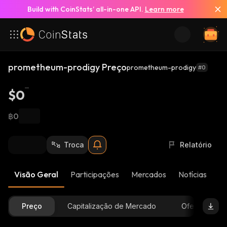
Build with CoinStats’ all-in-one API.
Learn more
prometheum-prodigy Preço
prometheum-prodigy
#0
$0
฿0
Troca
Relatório
Visão Geral
Participações
Mercados
Notícias
At
Preço
Capitalização de Mercado
Oferta Dispon