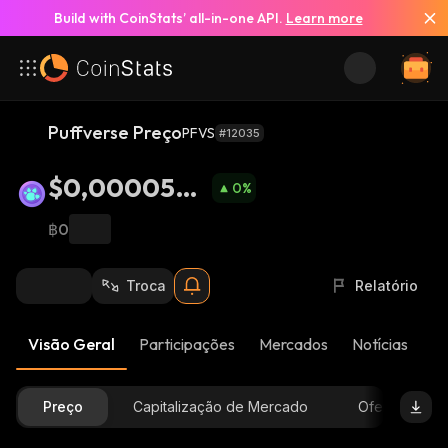
Build with CoinStats’ all-in-one API.
Learn more
Puffverse Preço
PFVS
#12035
$0,0000546
0
%
8
฿0
Troca
Relatório
Visão Geral
Participações
Mercados
Notícias
At
Preço
Capitalização de Mercado
Oferta Dispon