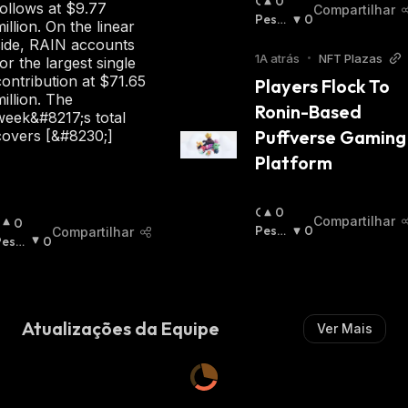
O
0
follows at $9.77
Compartilhar
T
Pessi
0
million. On the linear
I
Mista
side, RAIN accounts
M
:
1A atrás
•
NFT Plazas
for the largest single
I
contribution at $71.65
Players Flock To 
S
million. The
Ronin-Based 
T
week&#8217;s total
A
Puffverse Gaming 
covers [&#8230;]
:
Platform
O
0
Compartilhar
O
0
T
Pessi
0
Compartilhar
essi
0
I
Mista
Mista
M
:
M
I
S
T
Atualizações da Equipe
Ver Mais
A
A
: