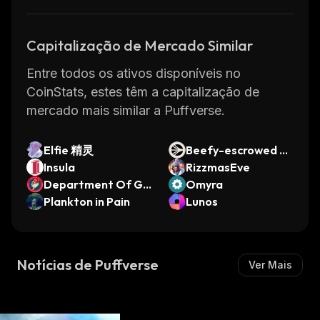
Capitalização de Mercado Similar
Entre todos os ativos disponíveis no
CoinStats, estes têm a capitalização de
mercado mais similar a Puffverse.
Elfie 精灵
Beefy-escrowed So
Insula
nic
RizzmasEve
Department Of Go
Omyra
vernment Efficienc
Plankton in Pain
Lunos
y
Notícias de Puffverse
Ver Mais