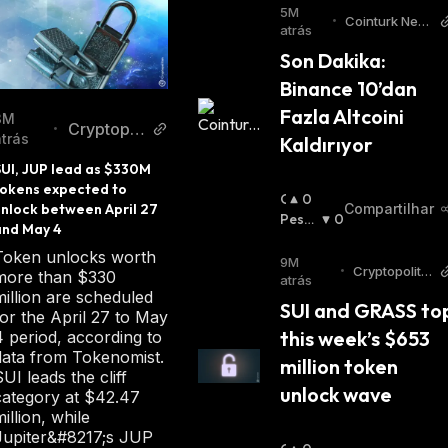
5M
•
Cointurk New
atrás
s TR
Son Dakika: 
Binance 10’dan 
Fazla Altcoini 
3M
Cryptopol
•
atrás
Kaldırıyor
itan
UI, JUP lead as $330M 
tokens expected to 
O
0
Compartilhar
nlock between April 27 
T
Pessi
0
and May 4 
I
Mista
Token unlocks worth
M
:
9M
•
Cryptopolita
more than $330
I
atrás
n
million are scheduled
S
SUI and GRASS top
for the April 27 to May
T
this week’s $653 
4 period, according to
A
data from Tokenomist.
:
million token 
SUI leads the cliff
unlock wave
category at $42.47
illion, while
Jupiter&#8217;s JUP