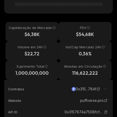
Capitalização de Mercado
FDV
$6,38K
$54,68K
Volume em 24h
Vol/Cap Mercado 24h
$22,72
0,36%
Suprimento Total
Moedas em Circulação
1,000,000,000
116,622,222
0x315...784f
Contratos
puffverse.pro
Website
0x3157874a7508fcf972379d24590c6806522b784f_ethereum
API ID