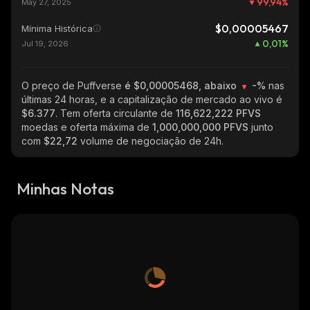
99,94
%
May 27, 2025
$0,00005467
Mínima Histórica
0,01
%
Jul 19, 2026
O preço de Puffverse
é $0,00005468, abaixo
-%
nas
últimas 24 horas, e a capitalização de mercado ao vivo é
$6.377
. Tem oferta circulante de
116,622,222 PFVS
moedas e oferta máxima de
1,000,000,000 PFVS
junto
com
$22,72
volume de negociação de 24h.
Minhas Notas