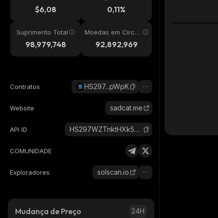
24h
$6,08
0,11%
Suprimento Total
Moedas em Circul
ação
98,979,748
92,892,969
HS297...pWpK
Contratos
sadcat.me
Website
HS297WZTnktHXk5DDtaWVQ2AKS4HsJ2CfYTLYVRapWpK_solana
API ID
COMUNIDADE
solscan.io
Exploradores
Mudança de Preço
24H