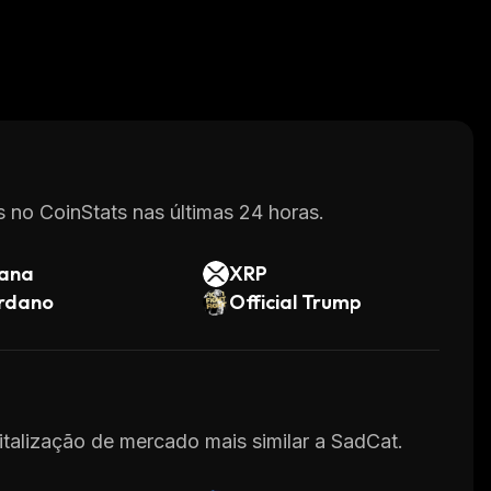
 no CoinStats nas últimas 24 horas.
lana
XRP
rdano
Official Trump
italização de mercado mais similar a SadCat.