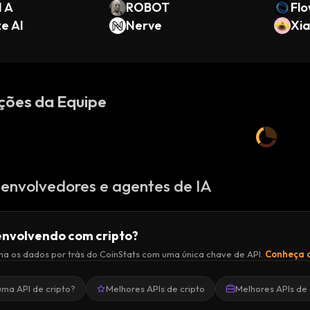
H A
ROBOT
Fl
ze AI
Nerve
Xia
ções da Equipe
envolvedores e agentes de IA
nvolvendo com cripto?
a os dados por trás do CoinStats com uma única chave de API.
Conheça a
uma API de cripto?
Melhores APIs de cripto
Melhores APIs de 