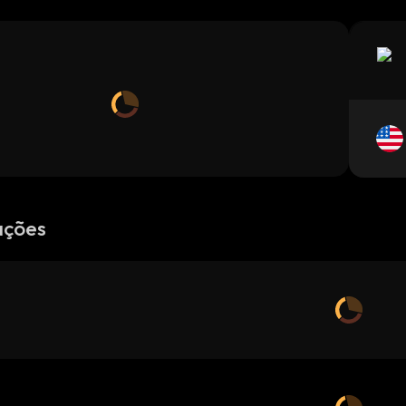
ações