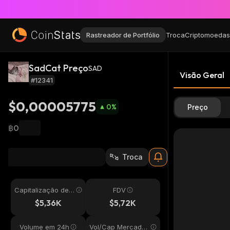
Rastreador de Portfólio
Troca
Criptomoedas
SadCat Preço
SAD
Visão Geral
#12341
$0,00005775
0
%
Preço
฿0
Troca
Capitalização de
FDV
Mercado
$5,36K
$5,72K
Volume em 24h
Vol/Cap Mercado