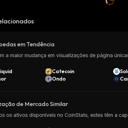
elacionados
oedas em Tendência
m a maior mudança em visualizações de página únicas
iquid
Catecoin
So
sor
Ondo
Ca
ização de Mercado Similar
os os ativos disponíveis no CoinStats, estes têm a cap