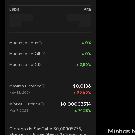
Baixa
Alta
0
%
Mudança de 1h
0
%
Mudança de 24h
2,86
%
Mudança de 7d
$0,0186
Máxima Histórica
99,69
%
Nov 13, 2024
$0,00003314
Mínima Histórica
74,28
%
Mar 7, 2026
O preço de SadCat
é $0,00005775,
Minhas 
abaixo
-%
nas últimas 24 horas, e a