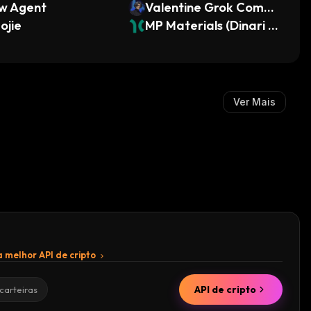
ow Agent
Valentine Grok Comp
ojie
anion
MP Materials (Dinari T
okenized Stock)
Ver Mais
 melhor API de cripto
API de cripto
carteiras