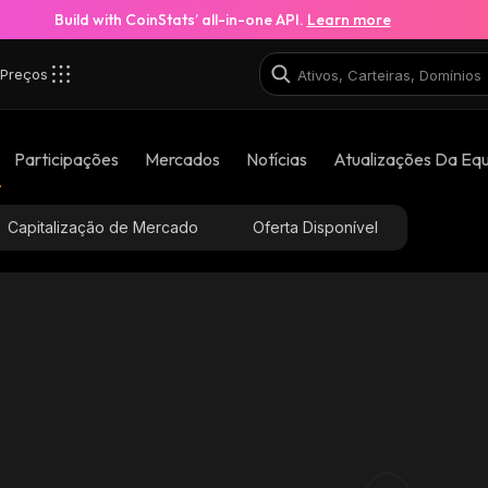
Build with CoinStats’ all-in-one API.
Learn more
Preços
Participações
Mercados
Notícias
Atualizações Da Eq
Capitalização de Mercado
Oferta Disponível