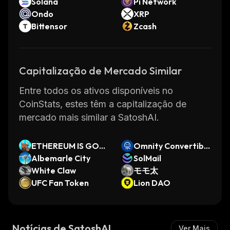
Solana
Pi Network
Ondo
XRP
Bittensor
Zcash
Capitalização de Mercado Similar
Entre todos os ativos disponíveis no
CoinStats, estes têm a capitalização de
mercado mais similar a SatoshAI.
ETHEREUM IS GOO
Omnity Convertible
D
Albemarle City
Token
SolMail
White Claw
モモ太
UFC Fan Token
Lion DAO
Notícias de SatoshAI
Ver Mais