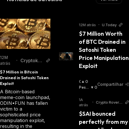
12M atrás
•
U.Today
$7 Million Worth 
of BTC Drained in 
Satoshi Token 
Price Manipulation 
12M
Cryptokno
•
atrás
Exploit
wmics
$7 Million in Bitcoin 
Drained in Satoshi Token 
O
0
Exploit
Compartilhar
T
Pessi
0
A Bitcoin-based
I
Mista
meme-coin launchpad,
M
:
1A
•
Crypto Rover T
ODIN•FUN has fallen
I
atrás
witter
victim to a
S
$SAI bounced 
sophisticated price
T
manipulation exploit,
perfectly from my 
A
resulting in the
: