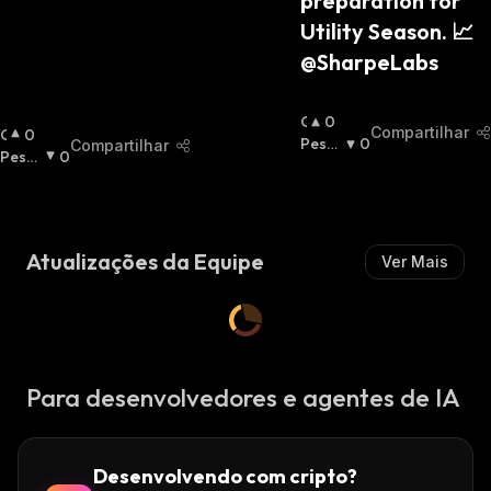
preparation for 
Utility Season. 📈 
@SharpeLabs
O
0
Compartilhar
O
0
T
Pessi
0
Compartilhar
T
Pessi
0
I
Mista
I
Mista
M
:
M
:
I
I
S
S
T
Atualizações da Equipe
Ver Mais
T
A
A
:
:
Para desenvolvedores e agentes de IA
Desenvolvendo com cripto?