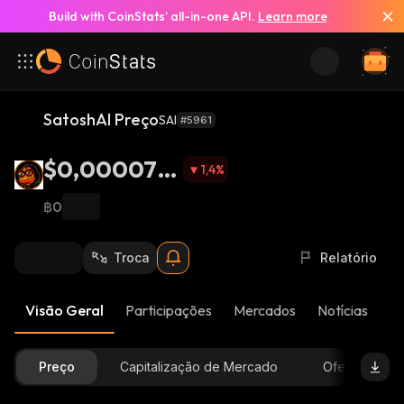
Build with CoinStats’ all-in-one API.
Learn more
SatoshAI Preço
SAI
#5961
$0,000077
1,4
%
2
฿0
Troca
Relatório
Visão Geral
Participações
Mercados
Notícias
At
Preço
Capitalização de Mercado
Oferta Dispon