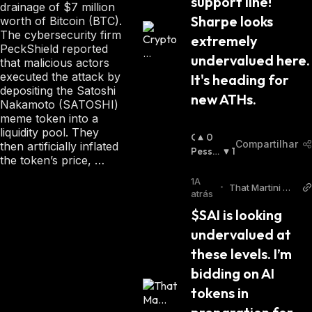
support line! 
drainage of $7 million
Sharpe looks 
worth of Bitcoin (BTC).
The cybersecurity firm
extremely 
PeckShield reported
undervalued here. 
that malicious actors
executed the attack by
It's heading for 
depositing the Satoshi
new ATHs.
Nakamoto (SATOSHI)
meme token into a
liquidity pool. They
O
0
Compartilhar
then artificially inflated
T
Pessi
1
the token’s price, …
I
Mista
:
M
1A
•
That Martini Gu
I
atrás
y Twitter
S
$SAI is looking 
T
undervalued at 
A
:
these levels. I’m 
bidding on AI 
tokens in 