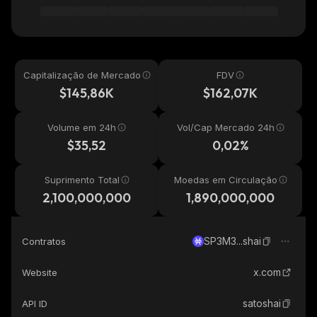
Capitalização de Mercado
FDV
$145,86K
$162,07K
Volume em 24h
Vol/Cap Mercado 24h
$35,52
0,02%
Suprimento Total
Moedas em Circulação
2,100,000,000
1,890,000,000
SP3M3...shai
Contratos
x.com
Website
satoshai
API ID