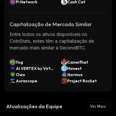
Pi Network
Cash Cat
Capitalização de Mercado Similar
Entre todos os ativos disponíveis no
CoinStats, estes têm a capitalização de
mercado mais similar a SecondBTC.
fog
Canwifhat
AI VERTEX by Virtu
Honest
als
Owo
Normus
Aurascope
Project Rocket
Atualizações da Equipe
Ver Mais