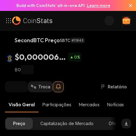
Build with CoinStats’ all-in-one API.
Learn more
SecondBTC Preço
SBTC
#11843
$0,00000687
0
%
2
฿0
Troca
Relatório
Visão Geral
Participações
Mercados
Notícias
At
Preço
Capitalização de Mercado
Oferta Dispon