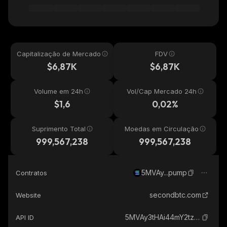
Capitalização de Mercado
FDV
$6,87K
$6,87K
Volume em 24h
Vol/Cap Mercado 24h
$1,6
0,02%
Suprimento Total
Moedas em Circulação
999,567,238
999,567,238
5MVAy...pump
Contratos
secondbtc.com
Website
5MVAy3tHAi44mY2tz4ghqs9T6XRZhDwTMjhdNtjtpump_solana
API ID