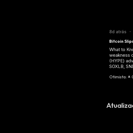
8d atrás
•
Bitcoin Sli
What to Kn
weakness du
(HYPE) adv
SOXLB, SN
Otimista
:
Atualiza