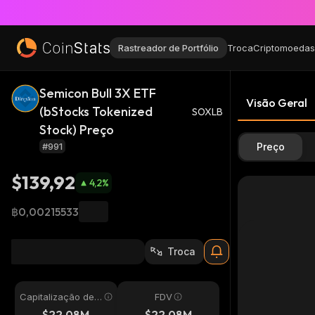
Rastreador de Portfólio
Troca
Criptomoedas
Semicon Bull 3X ETF
Visão Geral
(bStocks Tokenized
SOXLB
Stock) Preço
#991
Preço
$139,92
4,2
%
฿0,00215533
Troca
Capitalização de
FDV
Mercado
$22,08M
$22,08M