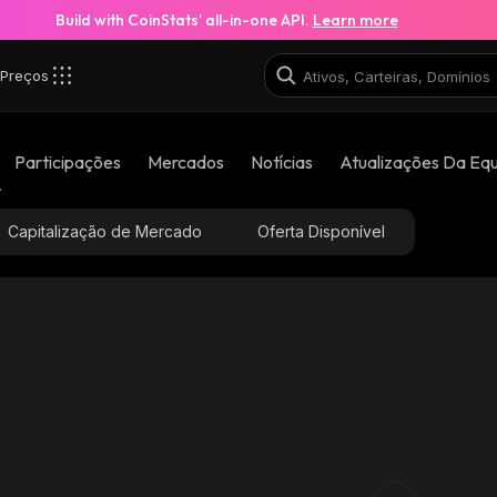
Build with CoinStats’ all-in-one API.
Learn more
Preços
Participações
Mercados
Notícias
Atualizações Da Eq
Capitalização de Mercado
Oferta Disponível