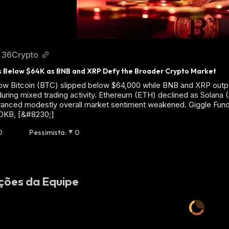
36Crypto
ps Below $64K as BNB and XRP Defy the Broader Crypto Market
ow Bitcoin (BTC) slipped below $64,000 while BNB and XRP outp
ring mixed trading activity. Ethereum (ETH) declined as Solana
anced modestly overall market sentiment weakened. Giggle Fu
DKB, [&#8230;]
0
Pessimista
:
0
ções da Equipe