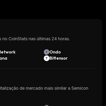
 no CoinStats nas últimas 24 horas.
Network
Ondo
lana
Bittensor
pitalização de mercado mais similar a Semicon