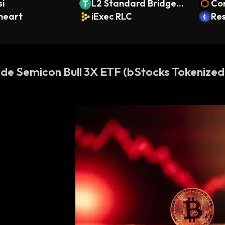
i
L2 Standard Bridged
Co
heart
USDT (Base)
iExec RLC
Res
 de Semicon Bull 3X ETF (bStocks Tokenized