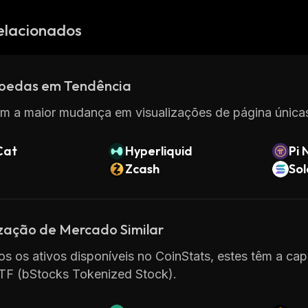
elacionados
oedas em Tendência
m a maior mudança em visualizações de página únicas
Cat
Hyperliquid
Pi 
Zcash
So
ização de Mercado Similar
os os ativos disponíveis no CoinStats, estes têm a ca
ETF (bStocks Tokenized Stock).