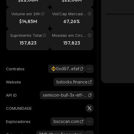
Volume em 24h
Vol/Cap Mercado
24h
$14,85M
67,26%
Suprimento Total
Moedas em Circul
ação
157,823
157,823
0xd97...efaf
Contratos
bstocks.finance
Website
semicon-bull-3x-etf-bstocks-tokenized-stock
API ID
COMUNIDADE
bscscan.com
Exploradores