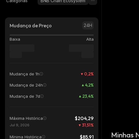
BNB Chain Ecosystem
Categorias
Mudança de Preço
24H
Baixa
Alta
0,2
%
Mudança de 1h
4,2
%
Mudança de 24h
23,4
%
Mudança de 7d
$204,29
Máxima Histórica
31,51
%
Jul 9, 2026
Minhas 
$85,91
Mínima Histórica