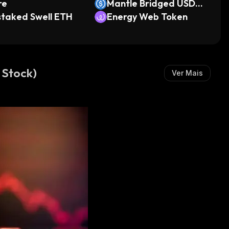
re
Mantle Bridged USDC
taked Swell ETH
(Mantle)
Energy Web Token
 Stock)
Ver Mais