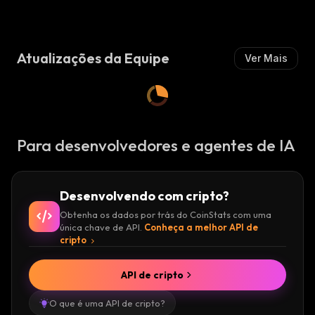
I
Mista
M
:
I
S
Atualizações da Equipe
Ver Mais
T
A
:
Para desenvolvedores e agentes de IA
Desenvolvendo com cripto?
Obtenha os dados por trás do CoinStats com uma
única chave de API.
Conheça a melhor API de
cripto
API de cripto
O que é uma API de cripto?