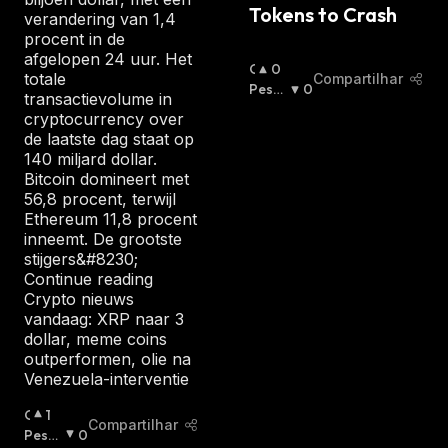
A
Tokens to Crash
verandering van 1,4
:
procent in de
afgelopen 24 uur. Het
O
0
totale
Compartilhar
T
Pessi
0
transactievolume in
I
Mista
cryptocurrency over
M
:
de laatste dag staat op
I
140 miljard dollar.
S
Bitcoin domineert met
T
56,8 procent, terwijl
A
Ethereum 11,8 procent
:
inneemt. De grootste
stijgers&#8230;
Continue reading
Crypto nieuws
vandaag: XRP naar 3
dollar, meme coins
outperformen, olie na
Venezuela-interventie
O
1
Compartilhar
T
Pessi
0