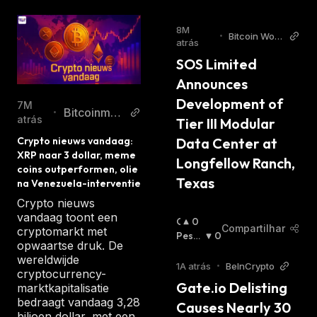
8M
•
Bitcoin Worl
atrás
d
SOS Limited 
Announces 
Development of 
7M
Bitcoinmag
•
atrás
Tier III Modular 
azine.nl
Data Center at 
Crypto nieuws vandaag: 
XRP naar 3 dollar, meme 
Longfellow Ranch, 
coins outperformen, olie 
Texas
na Venezuela-interventie
Crypto nieuws
vandaag toont een
O
0
Compartilhar
cryptomarkt met
T
Pessi
0
opwaartse druk. De
I
Mista
wereldwijde
M
:
1A atrás
•
BeInCrypto
cryptocurrency-
I
Gate.io Delisting 
marktkapitalisatie
S
bedraagt vandaag 3,28
Causes Nearly 30 
T
biljoen dollar, met een