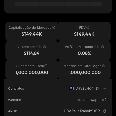
Capitalização de Mercado
FDV
$149,44K
$149,44K
Volume em 24h
Vol/Cap Mercado 24h
$114,89
0,08%
Suprimento Total
Moedas em Circulação
1,000,000,000
1,000,000,000
HDa3z...4gnF
Contratos
solanaswap.co
Website
HDa3zJc12ahykSsBRvgiWzr6WLEByf36yzKKbVvy4gnF_solana
API ID