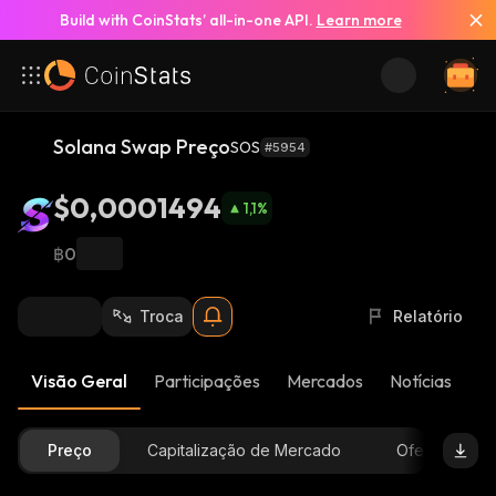
Build with CoinStats’ all-in-one API.
Learn more
Solana Swap Preço
SOS
#5954
$0,0001494
1,1
%
฿0
Troca
Relatório
Visão Geral
Participações
Mercados
Notícias
At
Preço
Capitalização de Mercado
Oferta Dispon