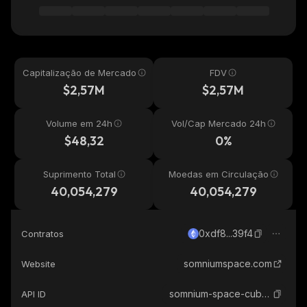
Capitalização de Mercado
FDV
$2,57M
$2,57M
Volume em 24h
Vol/Cap Mercado 24h
$48,32
0%
Suprimento Total
Moedas em Circulação
40,054,279
40,054,279
0xdf8...39f4
Contratos
somniumspace.com
Website
somnium-space-cubes
API ID