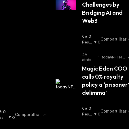
Challenges by 
Bridging AI and 
Web3
O
0
Compartilhar
T
Pessi
0
I
Mista
M
:
4A
•
todayNFTNe
I
atrás
ws
S
Magic Eden COO 
T
calls 0% royalty 
A
:
policy a ‘prisoner’
delimma’
O
0
Compartilhar
0
T
Pessi
0
Compartilhar
essi
0
I
Mista
ista
M
: