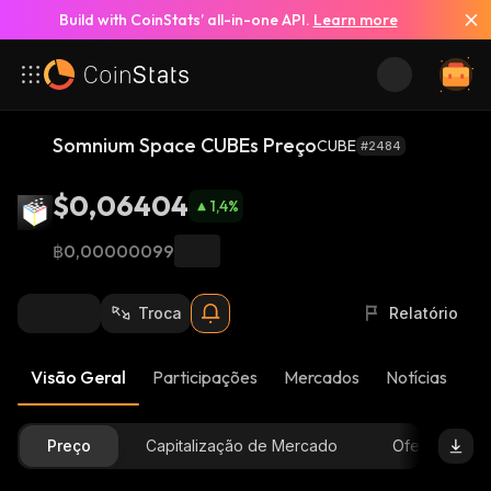
Build with CoinStats’ all-in-one API.
Learn more
Somnium Space CUBEs Preço
CUBE
#2484
$0,06404
1,4
%
฿0,00000099
Troca
Relatório
Visão Geral
Participações
Mercados
Notícias
At
Preço
Capitalização de Mercado
Oferta Dispon