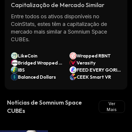
Capitalização de Mercado Similar
Entre todos os ativos disponíveis no
CoinStats, estes têm a capitalização de
mercado mais similar a Somnium Space
CUBEs.
LikeCoin
Wrapped RBNT
Bridged Wrapped E
Verasity
ther (Morph L2)
IBS
FEED EVERY GORIL
Balanced Dollars
LA
CEEK Smart VR
Notícias de Somnium Space
Ver
CUBEs
Mais