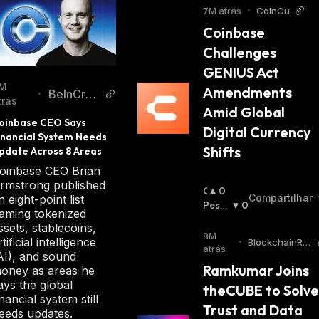
7M atrás
•
CoinCu
Coinbase 
Challenges 
GENIUS Act 
M
Amendments 
BeInCryp
•
trás
Amid Global 
to
oinbase CEO Says 
Digital Currency 
inancial System Needs 
Shifts
pdate Across 8 Areas
oinbase CEO Brian
rmstrong published
O
0
Compartilhar
n eight-point list
T
Pessi
0
aming tokenized
I
Mista
ssets, stablecoins,
M
:
8M
rtificial intelligence
•
BlockchainRe
I
atrás
porter
AI), and sound
S
Ramkumar Joins 
oney as areas he
T
ays the global
theCUBE to Solve 
A
inancial system still
:
Trust and Data 
eeds updates.