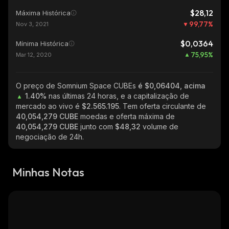
$28,12
Máxima Histórica
99,77
%
Nov 3, 2021
$0,0364
Mínima Histórica
75,95
%
Mar 12, 2020
O preço de Somnium Space CUBEs
é $0,06404, acima
1.40%
nas últimas 24 horas, e a capitalização de
mercado ao vivo é
$2.565.195
. Tem oferta circulante de
40,054,279 CUBE
moedas e oferta máxima de
40,054,279 CUBE
junto com
$48,32
volume de
negociação de 24h.
Minhas Notas