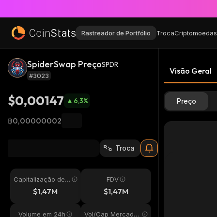
Rastreador de Portfólio
Troca
Criptomoedas
SpiderSwap Preço
SPDR
Visão Geral
#3023
$0,00147
6,3
%
Preço
฿0,00000002
Troca
Capitalização de
FDV
Mercado
$1,47M
$1,47M
Volume em 24h
Vol/Cap Mercado