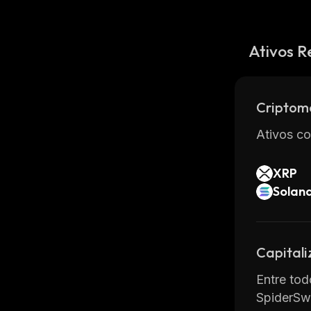
Ativos R
Criptom
Ativos co
XRP
Solan
Capital
Entre tod
SpiderSw