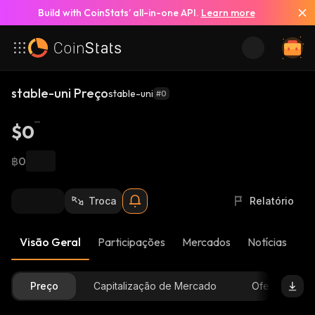
Build with CoinStats’ all-in-one API.
Learn more
stable-uni Preço
stable-uni
#0
$0
฿0
Troca
Relatório
Visão Geral
Participações
Mercados
Notícias
At
Preço
Capitalização de Mercado
Oferta Dispon