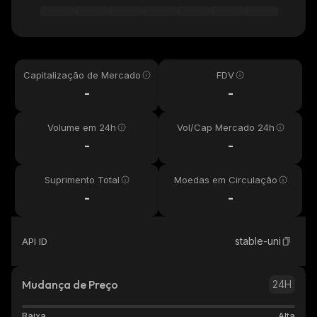
Capitalização de Mercado
FDV
-
-
Volume em 24h
Vol/Cap Mercado 24h
-
-
Suprimento Total
Moedas em Circulação
-
-
stable-uni
API ID
Mudança de Preço
24H
Baixa
Alta