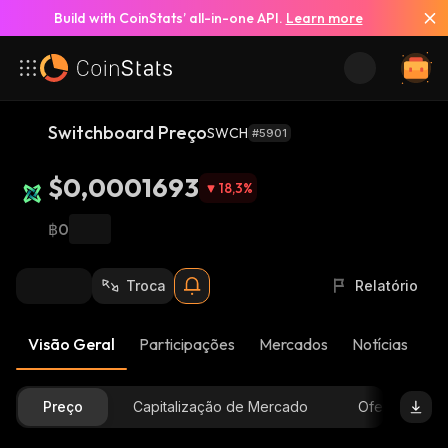
Build with CoinStats’ all-in-one API.
Learn more
Switchboard Preço
SWCH
#5901
$0,0001693
18,3
%
฿0
Troca
Relatório
Visão Geral
Participações
Mercados
Notícias
At
Preço
Capitalização de Mercado
Oferta Dispon