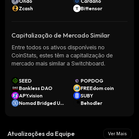
Ondo
Cardano
Zcash
Bittensor
Capitalização de Mercado Similar
Entre todos os ativos disponíveis no
CoinStats, estes têm a capitalização de
mercado mais similar a Switchboard.
SEED
POPDOG
Bankless DAO
FREEdom coin
APY.vision
SUBY
Nomad Bridged US
Behodler
DC (Moonbeam)
Atualizações da Equipe
Ver Mais