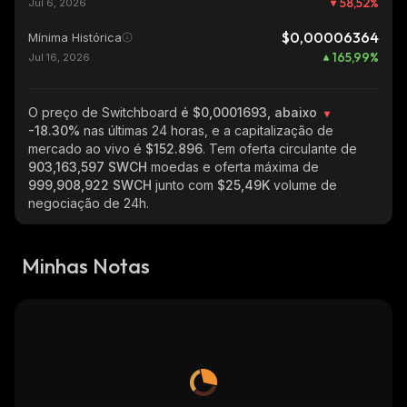
58,52
%
Jul 6, 2026
$0,00006364
Mínima Histórica
165,99
%
Jul 16, 2026
O preço de Switchboard
é $0,0001693, abaixo
-18.30%
nas últimas 24 horas, e a capitalização de
mercado ao vivo é
$152.896
. Tem oferta circulante de
903,163,597 SWCH
moedas e oferta máxima de
999,908,922 SWCH
junto com
$25,49K
volume de
negociação de 24h.
Minhas Notas