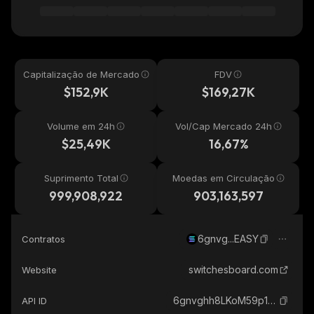
Capitalização de Mercado
FDV
$152,9K
$169,27K
Volume em 24h
Vol/Cap Mercado 24h
$25,49K
16,67%
Suprimento Total
Moedas em Circulação
999,908,922
903,163,597
6gnvg...EASY
Contratos
switchesboard.com
Website
6gnvghh8LKoM59p1WZSuTgYmdJrnZnhU7BzCcEaEASY_solana
API ID