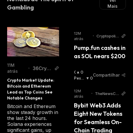
Ver
Gambling
Mais
12M
•
Cryptopolita
atrás
n
Pump.fun cashes in 
as SOL nears $200
11M
36Crypt
•
atrás
O
0
o
Compartilhar
T
Pessi
0
Crypto Market Update: 
I
Mista
Bitcoin and Ethereum 
M
:
12M
Lead as Top Coins See 
•
TheNewsCry
I
atrás
Notable Changes
pto
S
Bybit Web3 Adds 
Bitcoin and Ethereum
T
show steady growth in
Eight New Tokens 
A
the last 24 hours.
:
for Seamless On-
Solana experiences
Chain Trading
significant gains, up