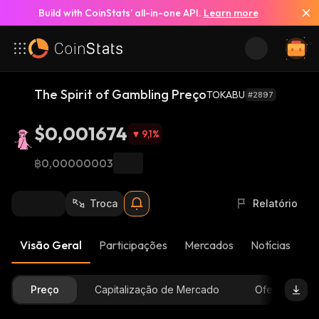
Build with CoinStats’ all-in-one API.
Learn more
The Spirit of Gambling Preço
TOKABU
#2897
$0,001674
9,1
%
฿0,00000003
Troca
Relatório
Visão Geral
Participações
Mercados
Notícias
At
Preço
Capitalização de Mercado
Oferta Dispon