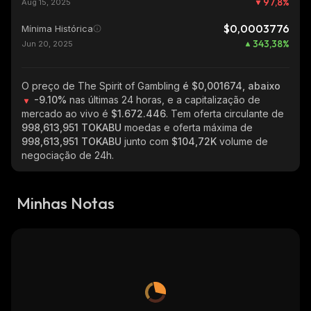
97,8
%
Aug 15, 2025
$0,0003776
Mínima Histórica
343,38
%
Jun 20, 2025
O preço de The Spirit of Gambling
é $0,001674, abaixo
-9.10%
nas últimas 24 horas, e a capitalização de
mercado ao vivo é
$1.672.446
. Tem oferta circulante de
998,613,951 TOKABU
moedas e oferta máxima de
998,613,951 TOKABU
junto com
$104,72K
volume de
negociação de 24h.
Minhas Notas