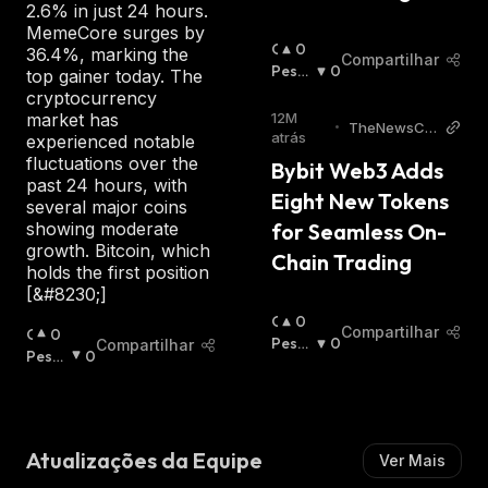
2.6% in just 24 hours.
MemeCore surges by
O
0
36.4%, marking the
Compartilhar
T
Pessi
0
top gainer today. The
I
Mista
cryptocurrency
M
:
market has
12M
•
TheNewsCry
I
atrás
experienced notable
pto
S
fluctuations over the
Bybit Web3 Adds 
T
past 24 hours, with
Eight New Tokens 
A
several major coins
:
showing moderate
for Seamless On-
growth. Bitcoin, which
Chain Trading
holds the first position
[&#8230;]
O
0
Compartilhar
O
0
T
Pessi
0
Compartilhar
T
Pessi
0
I
Mista
I
Mista
M
:
M
:
I
I
S
S
T
Atualizações da Equipe
Ver Mais
T
A
A