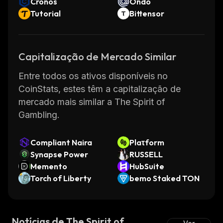
Cronos
Ondo
Tutorial
Bittensor
Capitalização de Mercado Similar
Entre todos os ativos disponíveis no
CoinStats, estes têm a capitalização de
mercado mais similar a The Spirit of
Gambling.
Compliant Naira
Plaτform
Synapse Power
RUSSELL
Memento
HubSuite
Torch of Liberty
bemo Staked TON
Notícias de The Spirit of