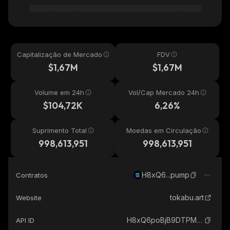
Capitalização de Mercado
FDV
$1,67M
$1,67M
Volume em 24h
Vol/Cap Mercado 24h
$104,72K
6,26%
Suprimento Total
Moedas em Circulação
998,613,951
998,613,951
H8xQ6...pump
Contratos
tokabu.art
Website
H8xQ6poBjB9DTPMDTKWzWPrnxu4bDEhybxiouF8Ppump_solana
API ID