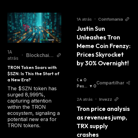
1A atrás
•
Coinfomania
Justin Sun 
Unleashes Tron 
Meme Coin Frenzy: 
1A
Prices Skyrocket 
Blockchain
•
atrás
by 30% Overnight!
Reporter
TRON Token Soars with 
$SZN: Is This the Start of 
O
0
a New Era?
Compartilhar
T
Pessi
0
The $SZN token has
I
Mista
surged 8,999%,
M
:
2A atrás
•
Invezz
capturing attention
I
within the TRON
Tron price analysis 
S
ecosystem, signaling a
as revenues jump, 
T
potential new era for
A
TRX supply 
TRON tokens.
:
crashes