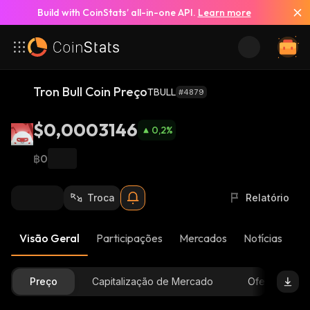
Build with CoinStats’ all-in-one API.
Learn more
Tron Bull Coin Preço
TBULL
#4879
$0,0003146
0,2
%
฿0
Troca
Relatório
Visão Geral
Participações
Mercados
Notícias
At
Preço
Capitalização de Mercado
Oferta Dispon