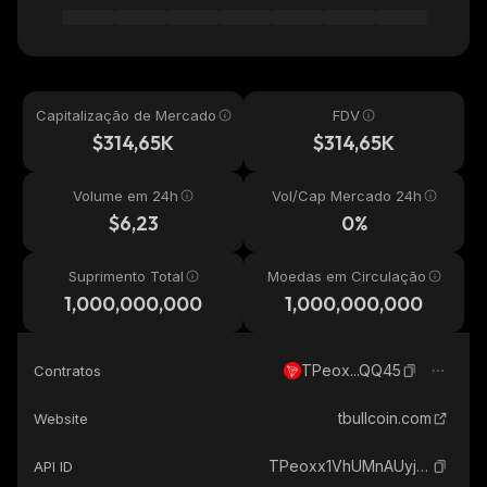
Capitalização de Mercado
FDV
$314,65K
$314,65K
Volume em 24h
Vol/Cap Mercado 24h
$6,23
0%
Suprimento Total
Moedas em Circulação
1,000,000,000
1,000,000,000
TPeox...QQ45
Contratos
tbullcoin.com
Website
TPeoxx1VhUMnAUyjwWfximDYFDQaxNQQ45_tron
API ID