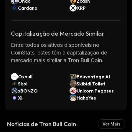
Ondo
Zcash
Cardano
XRP
Capitalização de Mercado Similar
Entre todos os ativos disponíveis no
CoinStats, estes têm a capitalização de
mercado mais similar a Tron Bull Coin.
Oxbull
Eduvantage AI
Skol
Skibidi Toilet
xBONZO
Unicorn Pegasus
Xi
HahaYes
Notícias de Tron Bull Coin
Ver Mais