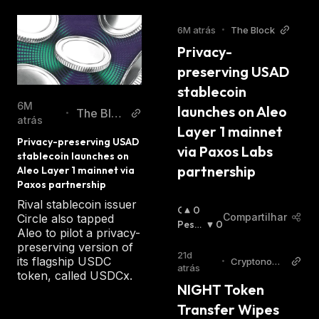
6M atrás
•
The Block
Privacy-
preserving USAD 
stablecoin 
6M
launches on Aleo 
The Bloc
•
atrás
Layer 1 mainnet 
k
Privacy-preserving USAD 
via Paxos Labs 
stablecoin launches on 
partnership
Aleo Layer 1 mainnet via 
Paxos partnership
Rival stablecoin issuer
O
0
Compartilhar
Circle also tapped
T
Pessi
0
Aleo to pilot a privacy-
I
Mista
preserving version of
M
:
21d
its flagship USDC
•
Cryptonomi
I
atrás
st
token, called USDCx.
S
NIGHT Token 
T
Transfer Wipes 
A