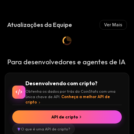
I
Mista
M
:
M
:
I
I
S
S
T
Atualizações da Equipe
Ver Mais
T
A
A
:
:
Para desenvolvedores e agentes de IA
Desenvolvendo com cripto?
Obtenha os dados por trás do CoinStats com uma
única chave de API.
Conheça a melhor API de
cripto
API de cripto
O que é uma API de cripto?