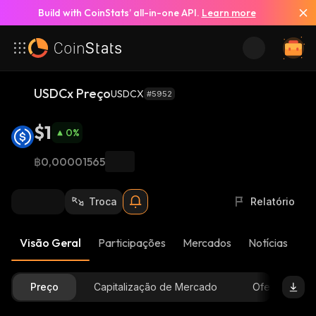
Build with CoinStats’ all-in-one API.
Learn more
USDCx Preço
USDCX
#5952
$1
0
%
฿0,00001565
Troca
Relatório
Visão Geral
Participações
Mercados
Notícias
At
Preço
Capitalização de Mercado
Oferta Dispon