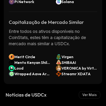
Pi Network
Solana
Capitalização de Mercado Similar
Entre todos os ativos disponíveis no
CoinStats, estes têm a capitalização de
mercado mais similar a USDCx.
Merit Circle
Virgen
Mento Kenyan Shilli
SHIBAAI
ng
Loud
VERONICA by Virtu
Wrapped Aave Arbi
als
Streamr XDATA
trum GHO
Notícias de USDCx
Ver Mais