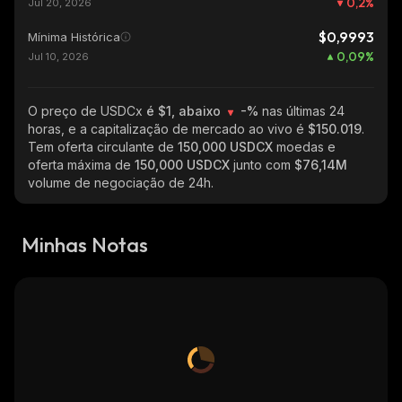
0,2
%
Jul 20, 2026
$0,9993
Mínima Histórica
0,09
%
Jul 10, 2026
O preço de USDCx
é $1, abaixo
-%
nas últimas 24
horas, e a capitalização de mercado ao vivo é
$150.019
.
Tem oferta circulante de
150,000 USDCX
moedas e
oferta máxima de
150,000 USDCX
junto com
$76,14M
volume de negociação de 24h.
Minhas Notas