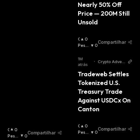
:
Nearly 50% Off 
Price — 200M Still 
Unsold
O
0
Compartilhar
T
Pessi
0
I
Mista
M
:
1M
•
Crypto Advent
I
atrás
ure
S
Tradeweb Settles 
T
Tokenized U.S. 
A
:
Treasury Trade 
Against USDCx On 
Canton
O
0
Compartilhar
O
0
T
Pessi
0
Compartilhar
T
Pessi
0
I
Mista