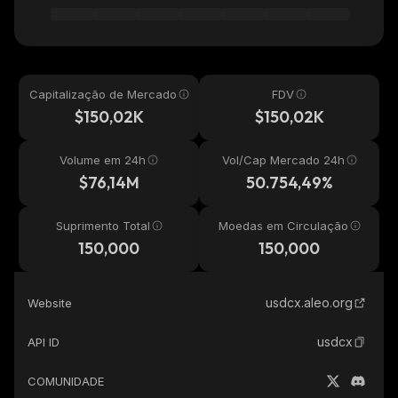
Capitalização de Mercado
FDV
$150,02K
$150,02K
Volume em 24h
Vol/Cap Mercado 24h
$76,14M
50.754,49%
Suprimento Total
Moedas em Circulação
150,000
150,000
usdcx.aleo.org
Website
usdcx
API ID
COMUNIDADE