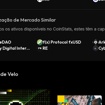
ização de Mercado Similar
os os ativos disponíveis no CoinStats, estes têm a cap
leDAO
f(x) Protocol fxUSD
Ar
y Digital Interes
RE
Cy
n
 de Velo