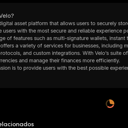
Velo?
digital asset platform that allows users to securely stor
e users with the most secure and reliable experience pos
ge of features such as multi-signature wallets, instan
 offers a variety of services for businesses, including
protocols, and custom integrations. With Velo’s suite o
urrencies and manage their finances more efficiently.
ssion is to provide users with the best possible experi
he platform strives to make cryptocurrency accessible
s
e and reliable. By leveraging cutting-edge technology,
ith digital assets.
information about Velo visit
https://velo.org/
elacionados