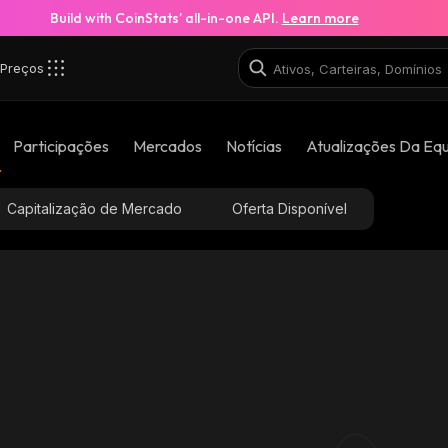
Build with CoinStats’ all-in-one API.
Learn more
Preços
Participações
Mercados
Notícias
Atualizações Da Eq
Capitalização de Mercado
Oferta Disponível