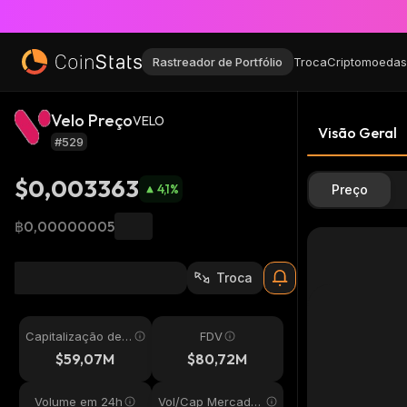
Rastreador de Portfólio
Troca
Criptomoedas
Velo Preço
VELO
Visão Geral
#529
$0,003363
4,1
%
Preço
฿0,00000005
Troca
Capitalização de
FDV
Mercado
$59,07M
$80,72M
Volume em 24h
Vol/Cap Mercado