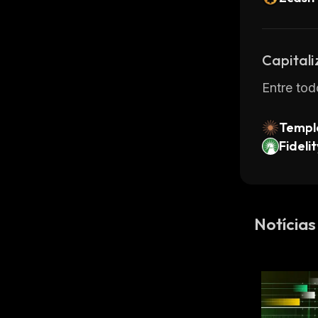
Capital
Entre tod
Temp
Fidelit
t Toke
Notícias