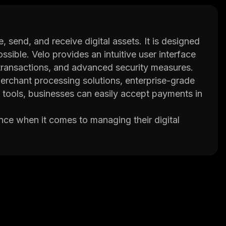
e, send, and receive digital assets. It is designed
sible. Velo provides an intuitive user interface
t transactions, and advanced security measures.
 merchant processing solutions, enterprise-grade
f tools, businesses can easily accept payments in
ence when it comes to managing their digital
 to everyone by providing easy-to-use tools that
 Velo aims to revolutionize the way people