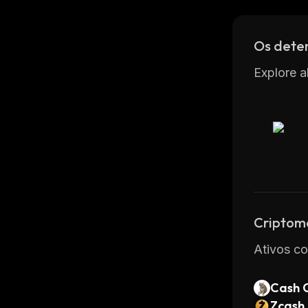
Os dete
Explore a
Criptom
Ativos co
Cash 
Zcash