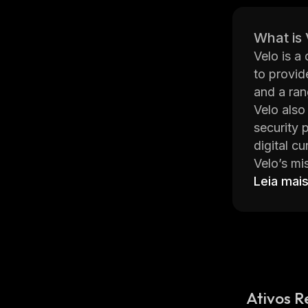
What is 
Velo is a 
to provid
and a ran
Velo also
security 
digital c
Velo’s mi
assets. T
Leia mai
are secur
interact w
For more 
.
Ativos R