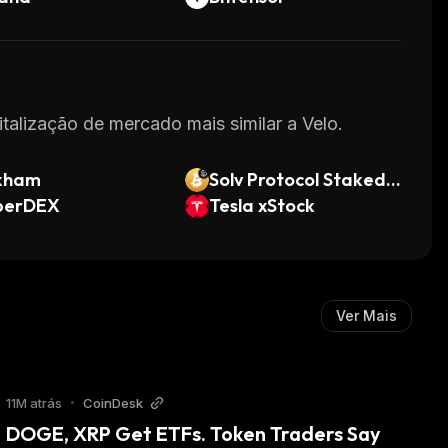
italização de mercado mais similar a Velo.
kham
Solv Protocol Staked B
berDEX
TC
Tesla xStock
Ver Mais
11M atrás
•
CoinDesk
DOGE, XRP Get ETFs. Token Traders Say 