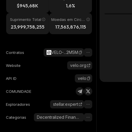
24h
$945,68K
1,6%
Suprimento Total
Moedas em Circul
ação
23,999,758,255
17,563,876,115
VELO-...2M5M
Contratos
velo.org
Website
velo
API ID
COMUNIDADE
stellar.expert
Exploradores
Decentralized Finance (DeFi)
Categorias