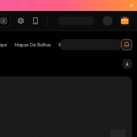
uipe
Mapas De Bolhas
Riscos 😱