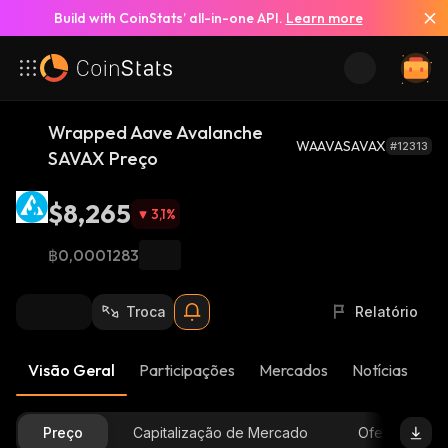
Build with CoinStats’ all-in-one API.
Learn more
Wrapped Aave Avalanche
WAAVASAVAX
#12313
SAVAX Preço
$8,265
3,1
%
฿0,0001283
Troca
Relatório
Visão Geral
Participações
Mercados
Notícias
At
Preço
Capitalização de Mercado
Oferta Dispon