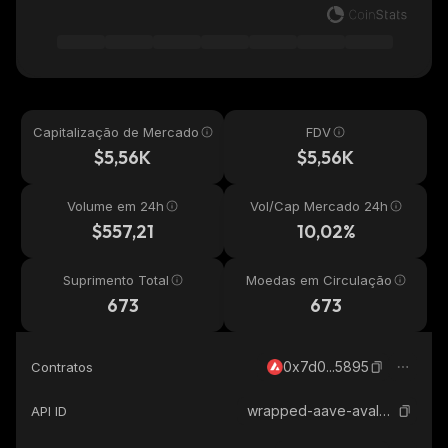
Capitalização de Mercado
FDV
$5,56K
$5,56K
Volume em 24h
Vol/Cap Mercado 24h
$557,21
10,02%
Suprimento Total
Moedas em Circulação
673
673
0x7d0...5895
Contratos
wrapped-aave-avalanche-savax
API ID