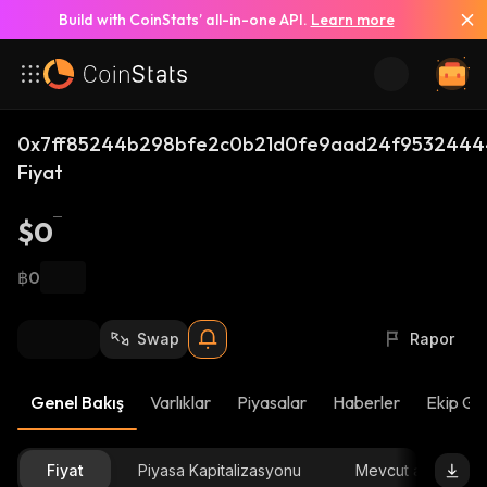
Build with CoinStats’ all-in-one API.
Learn more
0x7ff85244b298bfe2c0b21d0fe9aad24f95324444
Fiyat
$0
฿0
Swap
Rapor
Genel Bakış
Varlıklar
Piyasalar
Haberler
Ekip Gü
Fiyat
Piyasa Kapitalizasyonu
Mevcut arz