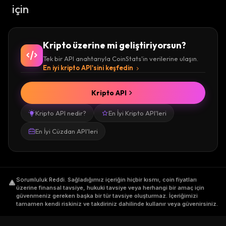
için
Kripto üzerine mi geliştiriyorsun?
Tek bir API anahtarıyla CoinStats'in verilerine ulaşın.
En iyi kripto API'sini keşfedin
Kripto API
Kripto API nedir?
En İyi Kripto API'leri
En İyi Cüzdan API'leri
Sorumluluk Reddi
.
Sağladığımız içeriğin hiçbir kısmı, coin fiyatları
üzerine finansal tavsiye, hukuki tavsiye veya herhangi bir amaç için
güvenmeniz gereken başka bir tür tavsiye oluşturmaz. İçeriğimizi
tamamen kendi riskiniz ve takdiriniz dahilinde kullanır veya güvenirsiniz.