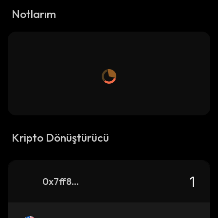
Notlarım
Kripto Dönüştürücü
0x7ff85244b298bfe2c0b21d0fe9aad24f95324444_binance_smart