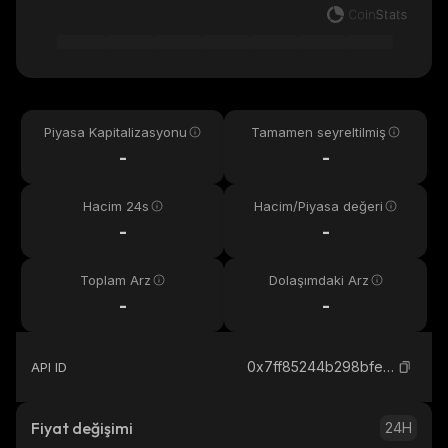
Piyasa Kapitalizasyonu
Tamamen seyreltilmiş
-
-
Hacim 24s
Hacim/Piyasa değeri
-
-
Toplam Arz
Dolaşımdaki Arz
-
-
0x7ff85244b298bfe2c0b21d0fe9aad24f95324444_binance_smart
API ID
Fiyat değişimi
24H