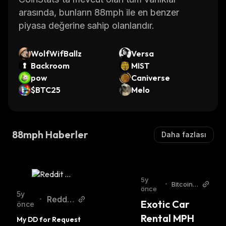
wide range of financial services in a secure
arasında, bunların 88mph ile en benzer
environment.
piyasa değerine sahip olanlarıdır.
WolfWifBallz
Versa
Backroom
MIST
pow
Caniverse
$BTC25
Melo
88mph Haberler
Daha fazlası
5y
•
Bitcoin.c
önce
om
5y
Reddit
•
Exotic Car 
önce
r/crytpt
Rental MPH 
My DD for Request 
ocurre