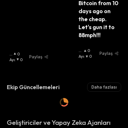
Bitcoin from 10 
days ago on 
the cheap. 
Let's gun it to 
88mph!!!
B
0
Paylaş
B
0
O
Ayı
:
0
Paylaş
O
Ayı
:
0
Ğ
Ğ
A
:
A
:
Ekip Güncellemeleri
Daha fazlası
Geliştiriciler ve Yapay Zeka Ajanları