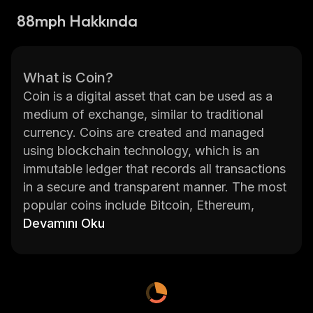
88mph Hakkında
What is Coin?
Coin is a digital asset that can be used as a
medium of exchange, similar to traditional
currency. Coins are created and managed
using blockchain technology, which is an
immutable ledger that records all transactions
in a secure and transparent manner. The most
popular coins include Bitcoin, Ethereum,
Litecoin, Ripple, and 88mph.
Devamını Oku
88mph is a decentralized finance protocol
built on the Ethereum blockchain. It enables
users to access financial services such as
lending, borrowing, staking, and trading