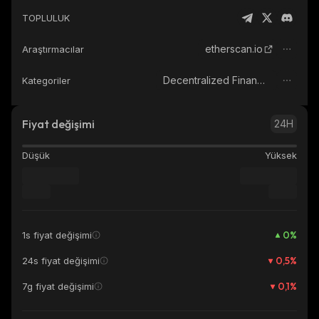
TOPLULUK
etherscan.io
Araştırmacılar
Decentralized Finance (DeFi)
Kategoriler
Fiyat değişimi
24H
Düşük
Yüksek
0
%
1s fiyat değişimi
0,5
%
24s fiyat değişimi
0,1
%
7g fiyat değişimi