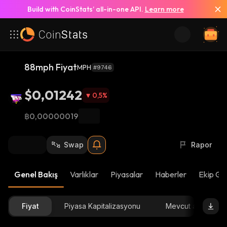
Build with CoinStats’ all-in-one API.
Learn more
88mph Fiyat
MPH
#9746
$0,01242
0,5
%
฿0,00000019
Swap
Rapor
Genel Bakış
Varlıklar
Piyasalar
Haberler
Ekip Gü
Fiyat
Piyasa Kapitalizasyonu
Mevcut arz