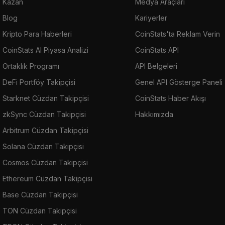
Kazan
Medya Araçları
Blog
Kariyerler
Kripto Para Haberleri
CoinStats'ta Reklam Verin
CoinStats AI Piyasa Analizi
CoinStats API
Ortaklık Programı
API Belgeleri
DeFi Portföy Takipçisi
Genel API Gösterge Paneli
Starknet Cüzdan Takipçisi
CoinStats Haber Akışı
zkSync Cüzdan Takipçisi
Hakkımızda
Arbitrum Cüzdan Takipçisi
Solana Cüzdan Takipçisi
Cosmos Cüzdan Takipçisi
Ethereum Cüzdan Takipçisi
Base Cüzdan Takipçisi
TON Cüzdan Takipçisi