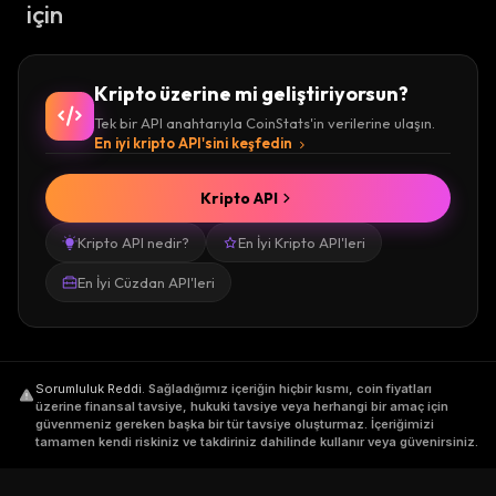
için
Kripto üzerine mi geliştiriyorsun?
Tek bir API anahtarıyla CoinStats'in verilerine ulaşın.
En iyi kripto API'sini keşfedin
Kripto API
Kripto API nedir?
En İyi Kripto API'leri
En İyi Cüzdan API'leri
Sorumluluk Reddi
.
Sağladığımız içeriğin hiçbir kısmı, coin fiyatları
üzerine finansal tavsiye, hukuki tavsiye veya herhangi bir amaç için
güvenmeniz gereken başka bir tür tavsiye oluşturmaz. İçeriğimizi
tamamen kendi riskiniz ve takdiriniz dahilinde kullanır veya güvenirsiniz.