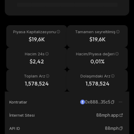
Piyasa Kapitalizasyonu
Tamamen seyreltilmiş
$19,6K
$19,6K
Hacim 24s
Hacim/Piyasa değeri
$2,42
0,01%
Toplam Arz
Dolaşımdaki Arz
1,578,524
1,578,524
0x888...35c5
Kontratlar
88mph.app
İnternet Sitesi
88mph
API ID