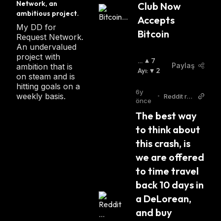
Network, an 
Club Now 
ncy
ambitious project.
Accepts 
My DD for
Bitcoin
Request Network.
An undervalued
project with
B
7
Paylaş
ambition that is
O
Ayı
:
2
on steam and is
Ğ
hitting goals on a
A
6y
weekly basis.
•
Reddit r/b
:
önce
itcoin
The best way 
to think about 
this crash, is 
we are offered 
to time travel 
back 10 days in 
a DeLorean, 
and buy 