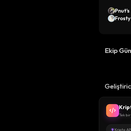
Pnut's
Frosty
Ekip Gün
Geliştiri
Krip
Tek bir
Kripto AP