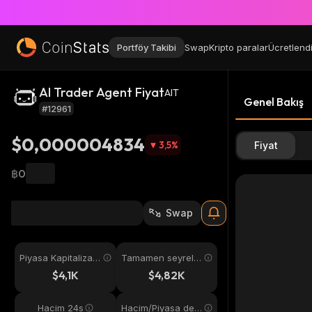
Portföy Takibi
Swap
Kripto paralar
Ücretlend
AI Trader Agent Fiyat
AIT
Genel Bakış
#12961
$0,000004834
3,5
%
Fiyat
฿0
Swap
Piyasa Kapitalizas
Tamamen seyreltil
yonu
miş
$4,1K
$4,82K
Hacim 24s
Hacim/Piyasa değ