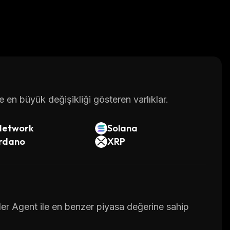
en büyük değişikliği gösteren varlıklar.
Network
Solana
rdano
XRP
der Agent ile en benzer piyasa değerine sahip