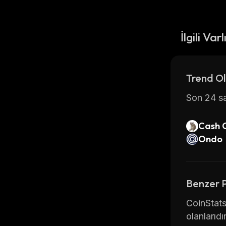
İlgili Varl
Trend Ol
Son 24 sa
Cash 
Ondo
Benzer 
CoinStats
olanlarıdır