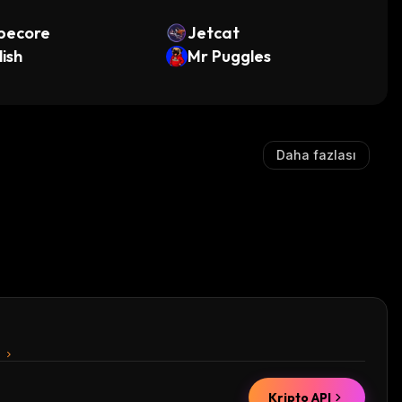
pecore
Jetcat
lish
Mr Puggles
Daha fazlası
n
Kripto API