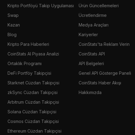
Kripto Portföyü Takip Uygulaması
Ürün Güncellemeleri
Swap
Ücretlendirme
Kazan
Medya Araçları
Blog
Kariyerler
Kripto Para Haberleri
CoinStats'ta Reklam Verin
CoinStats AI Piyasa Analizi
CoinStats API
Ortaklık Programı
API Belgeleri
DeFi Portföy Takipçisi
Genel API Gösterge Paneli
Starknet Cüzdan Takipçisi
CoinStats Haber Akışı
zkSync Cüzdan Takipçisi
Hakkımızda
Arbitrum Cüzdan Takipçisi
Solana Cüzdan Takipçisi
Cosmos Cüzdan Takipçisi
Ethereum Cüzdan Takipçisi