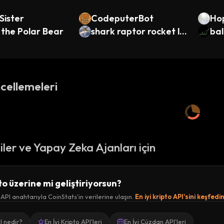
 Sister
CodeputerBot
Ho
 the Polar Bear
shark raptor rocket la
bal
uncher
cellemeleri
ciler ve Yapay Zeka Ajanları için
to üzerine mi geliştiriyorsun?
 API anahtarıyla CoinStats'in verilerine ulaşın.
En iyi kripto API'sini keşfedi
I nedir?
En İyi Kripto API'leri
En İyi Cüzdan API'leri