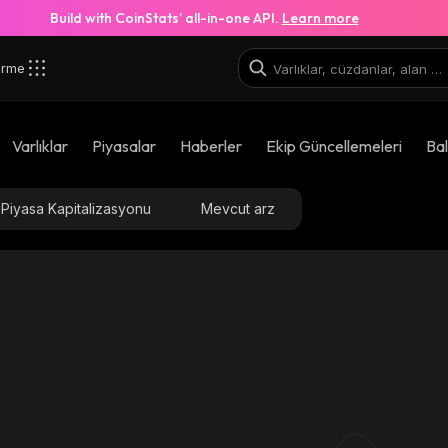
Build with CoinStats’ all-in-one API.
Learn more
irme
Varlıklar
Piyasalar
Haberler
Ekip Güncellemeleri
Bal
Piyasa Kapitalizasyonu
Mevcut arz