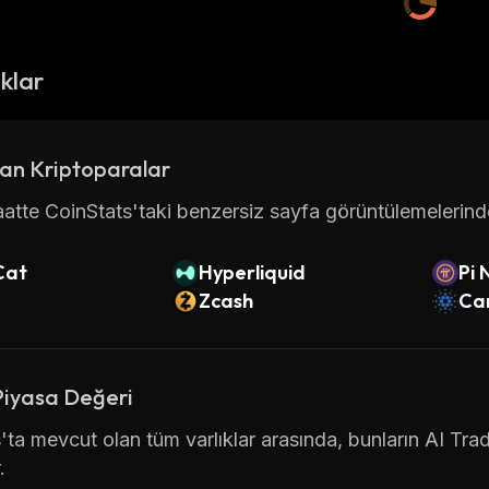
ıklar
an Kriptoparalar
atte CoinStats'taki benzersiz sayfa görüntülemelerinde 
Cat
Hyperliquid
Pi 
Zcash
Ca
Piyasa Değeri
'ta mevcut olan tüm varlıklar arasında, bunların AI Tra
.