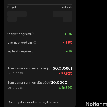
Düşük
Yüksek
0
%
1s fiyat değişimi
3,5
%
24s fiyat değişimi
1
%
7g fiyat değişimi
$0,005801
Tüm zamanların en yükseği
99,92
%
Jan 2, 2025
$0,00000415
Tüm zamanların en düşüğü
16,39
%
Jun 7, 2026
Coin fiyat güncelleme açıklaması
Notları