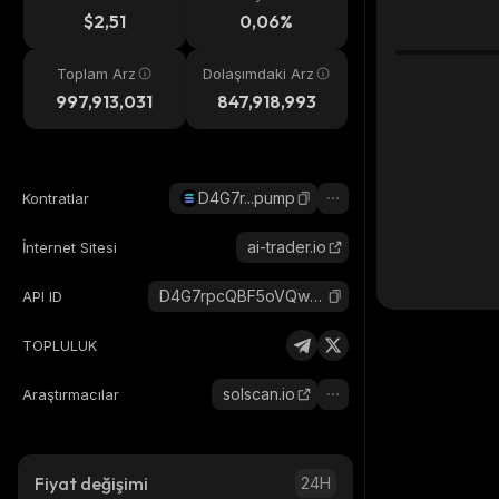
eri
$2,51
0,06%
Toplam Arz
Dolaşımdaki Arz
997,913,031
847,918,993
D4G7r...pump
Kontratlar
ai-trader.io
İnternet Sitesi
D4G7rpcQBF5oVQwBzoDwHPiweJ5RYvuEVGdxqmPApump_solana
API ID
TOPLULUK
solscan.io
Araştırmacılar
Fiyat değişimi
24H