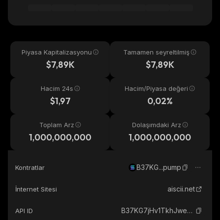
Piyasa Kapitalizasyonu
Tamamen seyreltilmiş
$7,89K
$7,89K
Hacim 24s
Hacim/Piyasa değeri
$1,97
0,02%
Toplam Arz
Dolaşımdaki Arz
1,000,000,000
1,000,000,000
B37KG...pump
Kontratlar
aiscii.net
İnternet Sitesi
B37KG7jHv1TkhJwe9xTuLuQyzTXvgQjAmBaxLeCrpump_solana
API ID