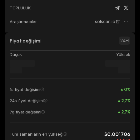
TOPLULUK
solscan.io
Araştırmacılar
Fiyat değişimi
24H
Düşük
Yüksek
0
%
1s fiyat değişimi
2,7
%
24s fiyat değişimi
2,7
%
7g fiyat değişimi
$0,001706
Tüm zamanların en yükseği