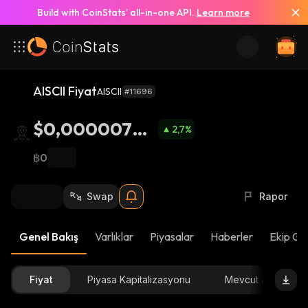
Build with CoinStats’ all-in-one API.
Learn more
AISCII Fiyat
AISCII
#11696
$0,00000788
2,7
%
7
฿0
Swap
Rapor
Genel Bakış
Varlıklar
Piyasalar
Haberler
Ekip Gü
Fiyat
Piyasa Kapitalizasyonu
Mevcut arz