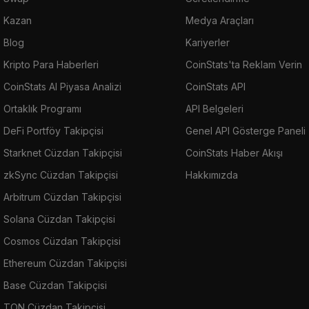
Kazan
Medya Araçları
Blog
Kariyerler
Kripto Para Haberleri
CoinStats'ta Reklam Verin
CoinStats AI Piyasa Analizi
CoinStats API
Ortaklık Programı
API Belgeleri
DeFi Portföy Takipçisi
Genel API Gösterge Paneli
Starknet Cüzdan Takipçisi
CoinStats Haber Akışı
zkSync Cüzdan Takipçisi
Hakkımızda
Arbitrum Cüzdan Takipçisi
Solana Cüzdan Takipçisi
Cosmos Cüzdan Takipçisi
Ethereum Cüzdan Takipçisi
Base Cüzdan Takipçisi
TON Cüzdan Takipçisi