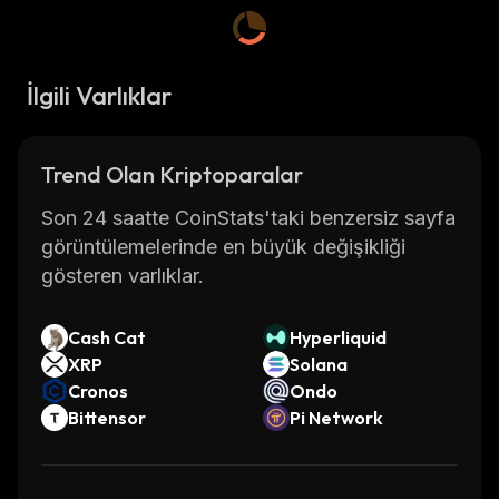
İlgili Varlıklar
Trend Olan Kriptoparalar
Son 24 saatte CoinStats'taki benzersiz sayfa
görüntülemelerinde en büyük değişikliği
gösteren varlıklar.
Cash Cat
Hyperliquid
XRP
Solana
Cronos
Ondo
Bittensor
Pi Network