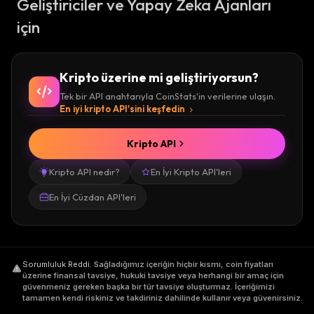
Geliştiriciler ve Yapay Zeka Ajanları
için
Kripto üzerine mi geliştiriyorsun?
Tek bir API anahtarıyla CoinStats'in verilerine ulaşın.
En iyi kripto API'sini keşfedin
Kripto API
Kripto API nedir?
En İyi Kripto API'leri
En İyi Cüzdan API'leri
Sorumluluk Reddi
.
Sağladığımız içeriğin hiçbir kısmı, coin fiyatları
üzerine finansal tavsiye, hukuki tavsiye veya herhangi bir amaç için
güvenmeniz gereken başka bir tür tavsiye oluşturmaz. İçeriğimizi
tamamen kendi riskiniz ve takdiriniz dahilinde kullanır veya güvenirsiniz.