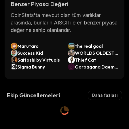
Benzer Piyasa Değeri
CoinStats'ta mevcut olan tüm varlıklar
arasında, bunların AISCII ile en benzer piyasa
değerine sahip olanlarıdır.
Marutaro
the real goal
Success Kid
WORLDS OLDEST
Saitoshi by Virtuals
ANIMAL
Thief Cat
Sigma Bunny
Gorbagana Daemo
n
Ekip Güncellemeleri
Daha fazlası