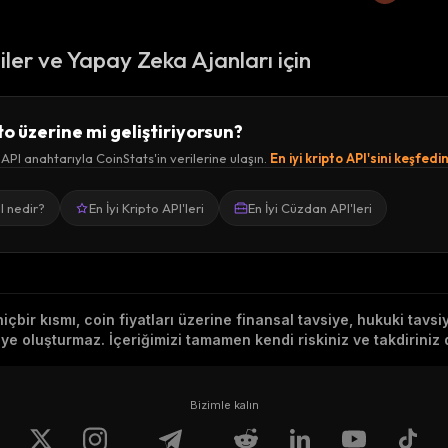
ciler ve Yapay Zeka Ajanları için
to üzerine mi geliştiriyorsun?
 API anahtarıyla CoinStats'in verilerine ulaşın.
En iyi kripto API'sini keşfedi
I nedir?
En İyi Kripto API'leri
En İyi Cüzdan API'leri
hiçbir kısmı, coin fiyatları üzerine finansal tavsiye, hukuki tavs
e oluşturmaz. İçeriğimizi tamamen kendi riskiniz ve takdiriniz d
Bizimle kalın