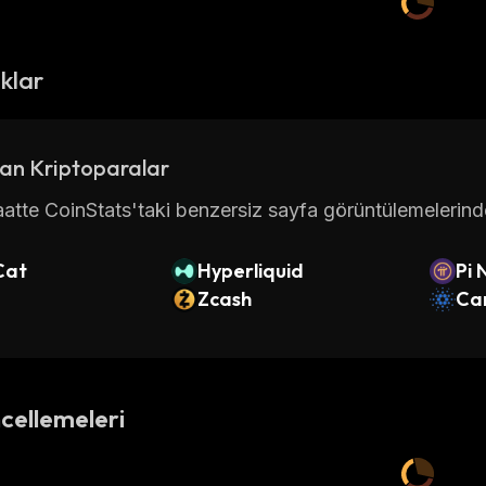
ıklar
an Kriptoparalar
atte CoinStats'taki benzersiz sayfa görüntülemelerinde 
Cat
Hyperliquid
Pi 
Zcash
Ca
cellemeleri