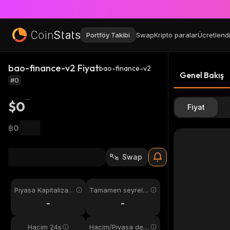
Portföy Takibi
Swap
Kripto paralar
Ücretlend
bao-finance-v2 Fiyat
bao-finance-v2
Genel Bakış
#0
$0
Fiyat
฿0
Swap
Piyasa Kapitalizas
Tamamen seyreltil
yonu
miş
-
-
Hacim 24s
Hacim/Piyasa değ