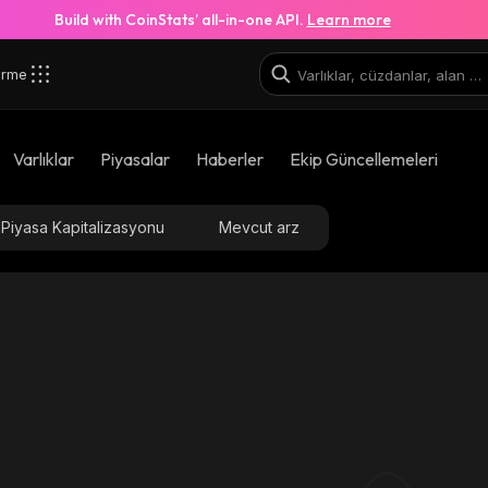
Build with CoinStats’ all-in-one API.
Learn more
irme
Varlıklar
Piyasalar
Haberler
Ekip Güncellemeleri
Piyasa Kapitalizasyonu
Mevcut arz