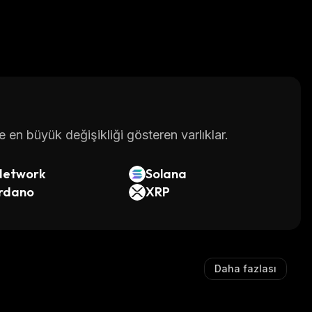
en büyük değişikliği gösteren varlıklar.
Network
Solana
rdano
XRP
Daha fazlası