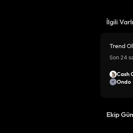
İlgili Varl
Trend Ol
Son 24 sa
Cash 
Ondo
Ekip Gün