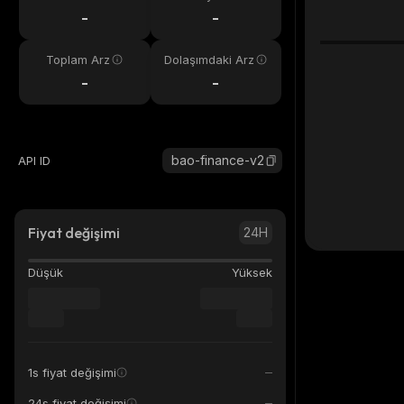
eri
-
-
Toplam Arz
Dolaşımdaki Arz
-
-
bao-finance-v2
API ID
Fiyat değişimi
24H
Düşük
Yüksek
1s fiyat değişimi
24s fiyat değişimi